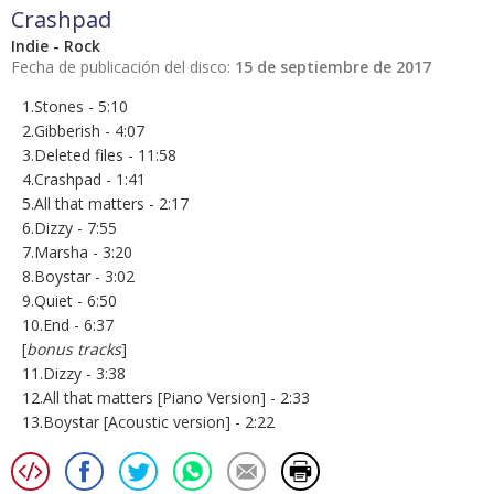
Crashpad
Indie - Rock
Fecha de publicación del disco:
15 de septiembre de 2017
1.Stones - 5:10
2.Gibberish - 4:07
3.Deleted files - 11:58
4.Crashpad - 1:41
5.All that matters - 2:17
6.Dizzy - 7:55
7.Marsha - 3:20
8.Boystar - 3:02
9.Quiet - 6:50
10.End - 6:37
[
bonus tracks
]
11.Dizzy - 3:38
12.All that matters [Piano Version] - 2:33
13.Boystar [Acoustic version] - 2:22