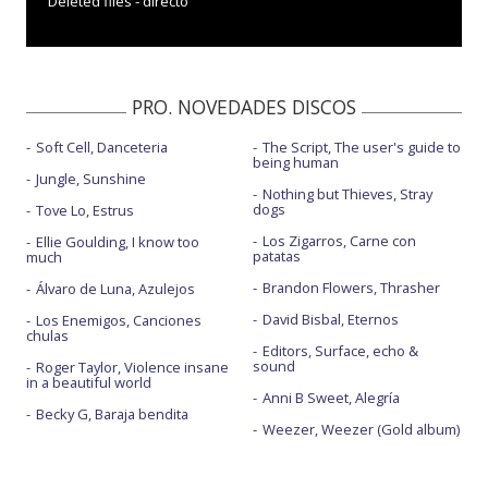
Deleted files - directo
PRO. NOVEDADES DISCOS
Soft Cell, Danceteria
The Script, The user's guide to
being human
Jungle, Sunshine
Nothing but Thieves, Stray
dogs
Tove Lo, Estrus
Los Zigarros, Carne con
Ellie Goulding, I know too
patatas
much
Brandon Flowers, Thrasher
Álvaro de Luna, Azulejos
David Bisbal, Eternos
Los Enemigos, Canciones
chulas
Editors, Surface, echo &
sound
Roger Taylor, Violence insane
in a beautiful world
Anni B Sweet, Alegría
Becky G, Baraja bendita
Weezer, Weezer (Gold album)