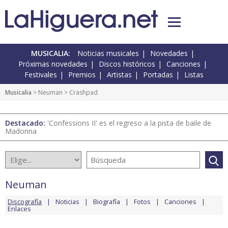
MUSICALIA:
Noticias musicales
Novedades
Próximas novedades
Discos históricos
Canciones
Festivales
Premios
Artistas
Portadas
Listas
Musicalia
>
Neuman
> Crashpad
Destacado:
'Confessions II' es el regreso a la pista de baile de
Madonna
Neuman
Discografía
Noticias
Biografía
Fotos
Canciones
Enlaces