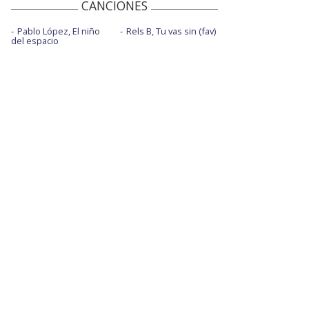
CANCIONES
Pablo López, El niño
Rels B, Tu vas sin (fav)
del espacio