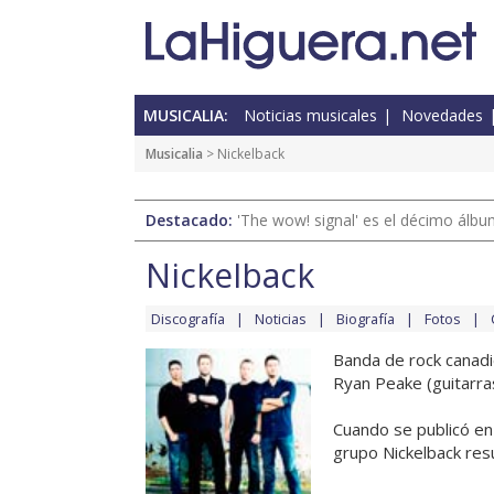
MUSICALIA:
Noticias musicales
Novedades
Musicalia
> Nickelback
Destacado:
'The wow! signal' es el décimo álb
Nickelback
Discografía
Noticias
Biografía
Fotos
Banda de rock canadi
Ryan Peake (guitarras
Cuando se publicó en
grupo Nickelback resu