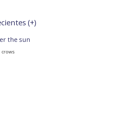
cientes (
+
)
er the sun
e crows