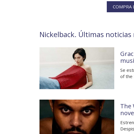
COMPRA L
Nickelback. Últimas noticias 
Grac
musi
Se est
of the
The 
nove
Estren
Despis