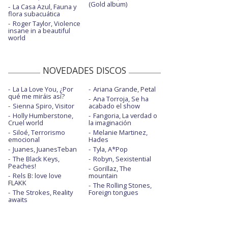
(Gold album)
La Casa Azul, Fauna y
flora subacuática
Roger Taylor, Violence
insane in a beautiful
world
NOVEDADES DISCOS
La La Love You, ¿Por
Ariana Grande, Petal
qué me miráis así?
Ana Torroja, Se ha
Sienna Spiro, Visitor
acabado el show
Holly Humberstone,
Fangoria, La verdad o
Cruel world
la imaginación
Siloé, Terrorismo
Melanie Martinez,
emocional
Hades
Juanes, JuanesTeban
Tyla, A*Pop
The Black Keys,
Robyn, Sexistential
Peaches!
Gorillaz, The
Rels B: love love
mountain
FLAKK
The Rolling Stones,
The Strokes, Reality
Foreign tongues
awaits