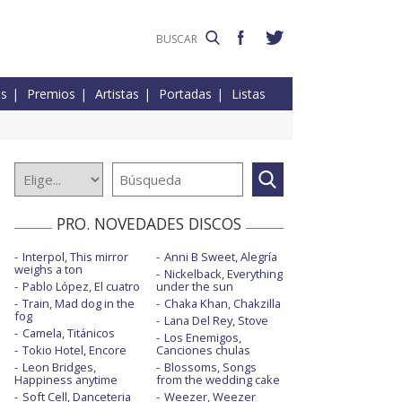
es
Premios
Artistas
Portadas
Listas
PRO. NOVEDADES DISCOS
Interpol, This mirror
Anni B Sweet, Alegría
weighs a ton
Nickelback, Everything
Pablo López, El cuatro
under the sun
Train, Mad dog in the
Chaka Khan, Chakzilla
fog
Lana Del Rey, Stove
Camela, Titánicos
Los Enemigos,
Tokio Hotel, Encore
Canciones chulas
Leon Bridges,
Blossoms, Songs
Happiness anytime
from the wedding cake
Soft Cell, Danceteria
Weezer, Weezer