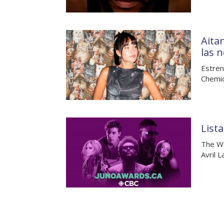
Aita
las 
Estren
Chemic
List
The We
Avril 