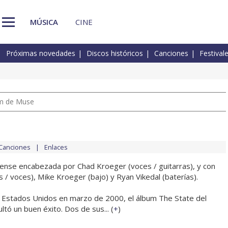
MÚSICA
CINE
Próximas novedades
Discos históricos
Canciones
Festival
um de Muse
Canciones
Enlaces
ense encabezada por Chad Kroeger (voces / guitarras), y con
 / voces), Mike Kroeger (bajo) y Ryan Vikedal (baterías).
 Estados Unidos en marzo de 2000, el álbum The State del
ltó un buen éxito. Dos de sus... (
+
)