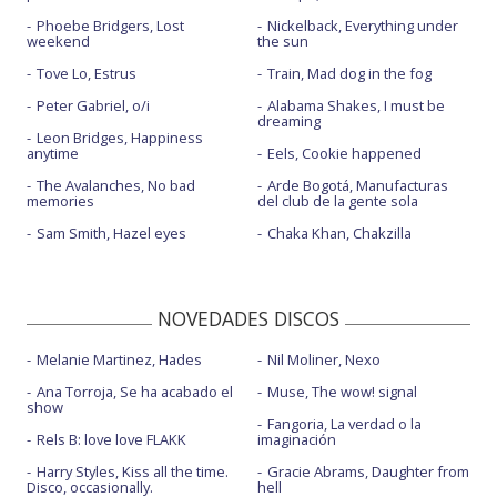
Phoebe Bridgers, Lost
Nickelback, Everything under
weekend
the sun
Tove Lo, Estrus
Train, Mad dog in the fog
Peter Gabriel, o/i
Alabama Shakes, I must be
dreaming
Leon Bridges, Happiness
anytime
Eels, Cookie happened
The Avalanches, No bad
Arde Bogotá, Manufacturas
memories
del club de la gente sola
Sam Smith, Hazel eyes
Chaka Khan, Chakzilla
NOVEDADES DISCOS
Melanie Martinez, Hades
Nil Moliner, Nexo
Ana Torroja, Se ha acabado el
Muse, The wow! signal
show
Fangoria, La verdad o la
Rels B: love love FLAKK
imaginación
Harry Styles, Kiss all the time.
Gracie Abrams, Daughter from
Disco, occasionally.
hell