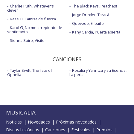
Charlie Puth, Whatever's
The Black Keys, Peaches!
clever
Jorge Drexler, Taracá
Kase.O, Camisa de fuerza
Quevedo, El baifo
Karol G, No me arrepiento de
sentir tanto
Kany García, Puerta abierta
Sienna Spiro, Visitor
CANCIONES
Taylor Swift, The fate of
Rosalía y Yahritza y su Esencia,
Ophelia
La perla
MUSICALIA
Noticias
Novedades
Próximas novedades
Discos históricos
Canciones
Festivales
Premios