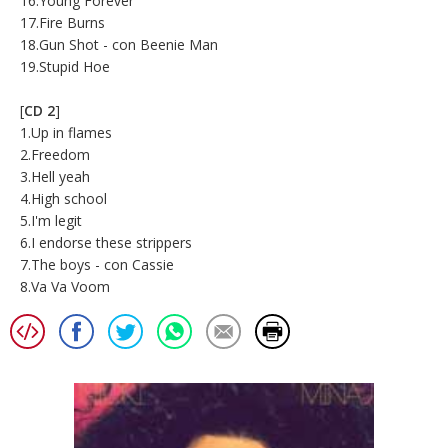
16.Young Forever
17.Fire Burns
18.Gun Shot - con Beenie Man
19.Stupid Hoe
[
CD 2
]
1.Up in flames
2.Freedom
3.Hell yeah
4.High school
5.I'm legit
6.I endorse these strippers
7.The boys - con Cassie
8.Va Va Voom