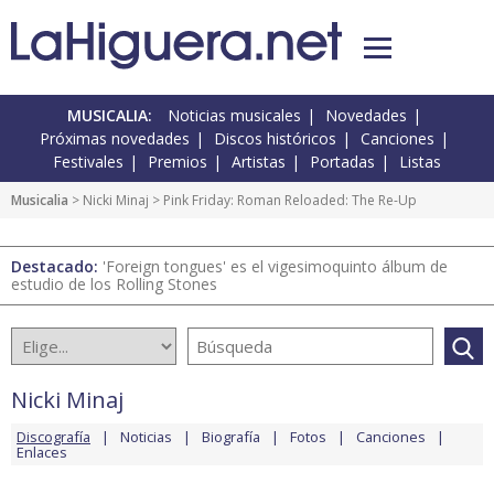
MUSICALIA:
Noticias musicales
Novedades
Próximas novedades
Discos históricos
Canciones
Festivales
Premios
Artistas
Portadas
Listas
Musicalia
>
Nicki Minaj
> Pink Friday: Roman Reloaded: The Re-Up
Destacado:
'Foreign tongues' es el vigesimoquinto álbum de
estudio de los Rolling Stones
Nicki Minaj
Discografía
Noticias
Biografía
Fotos
Canciones
Enlaces