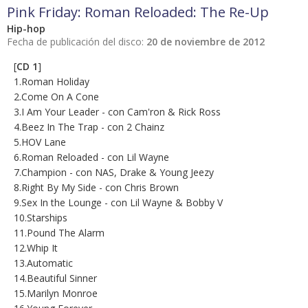
Pink Friday: Roman Reloaded: The Re-Up
Hip-hop
Fecha de publicación del disco:
20 de noviembre de 2012
[
CD 1
]
1.Roman Holiday
2.Come On A Cone
3.I Am Your Leader - con Cam'ron & Rick Ross
4.Beez In The Trap - con 2 Chainz
5.HOV Lane
6.Roman Reloaded - con Lil Wayne
7.Champion - con NAS, Drake & Young Jeezy
8.Right By My Side - con Chris Brown
9.Sex In the Lounge - con Lil Wayne & Bobby V
10.Starships
11.Pound The Alarm
12.Whip It
13.Automatic
14.Beautiful Sinner
15.Marilyn Monroe