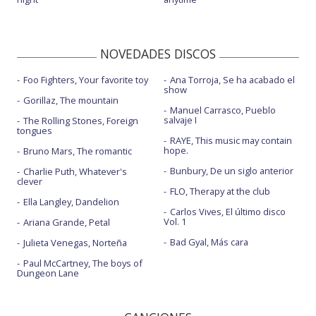
NOVEDADES DISCOS
Foo Fighters, Your favorite toy
Ana Torroja, Se ha acabado el
show
Gorillaz, The mountain
Manuel Carrasco, Pueblo
salvaje I
The Rolling Stones, Foreign
tongues
RAYE, This music may contain
hope.
Bruno Mars, The romantic
Bunbury, De un siglo anterior
Charlie Puth, Whatever's
clever
FLO, Therapy at the club
Ella Langley, Dandelion
Carlos Vives, El último disco
Vol. 1
Ariana Grande, Petal
Bad Gyal, Más cara
Julieta Venegas, Norteña
Paul McCartney, The boys of
Dungeon Lane