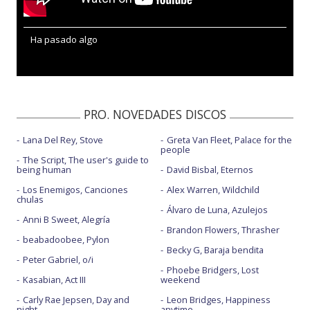
Ha pasado algo
PRO. NOVEDADES DISCOS
Lana Del Rey, Stove
Greta Van Fleet, Palace for the
people
The Script, The user's guide to
being human
David Bisbal, Eternos
Los Enemigos, Canciones
Alex Warren, Wildchild
chulas
Álvaro de Luna, Azulejos
Anni B Sweet, Alegría
Brandon Flowers, Thrasher
beabadoobee, Pylon
Becky G, Baraja bendita
Peter Gabriel, o/i
Phoebe Bridgers, Lost
Kasabian, Act III
weekend
Carly Rae Jepsen, Day and
Leon Bridges, Happiness
night
anytime