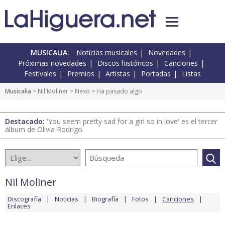
MUSICALIA:
Noticias musicales
Novedades
Próximas novedades
Discos históricos
Canciones
Festivales
Premios
Artistas
Portadas
Listas
Musicalia
>
Nil Moliner
>
Nexo
> Ha pasado algo
Destacado:
'You seem pretty sad for a girl so in love' es el tercer
álbum de Olivia Rodrigo
Nil Moliner
Discografía
Noticias
Biografía
Fotos
Canciones
Enlaces