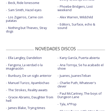
Beck, Ride lonesome
Phoebe Bridgers, Lost
Sam Smith, Hazel eyes
weekend
Los Zigarros, Carne con
Alex Warren, Wildchild
patatas
Editors, Surface, echo &
Nothing but Thieves, Stray
sound
dogs
NOVEDADES DISCOS
Ella Langley, Dandelion
Kany García, Puerta abierta
Fangoria, La verdad o la
Ana Torroja, Se ha acabado el
imaginación
show
Bunbury, De un siglo anterior
Juanes, JuanesTeban
Manuel Turizo, Apambichao
Charlie Puth, Whatever's
clever
The Strokes, Reality awaits
Paul McCartney, The boys of
Dungeon Lane
Gracie Abrams, Daughter from
hell
Tyla, A*Pop
James Blake, Trying times