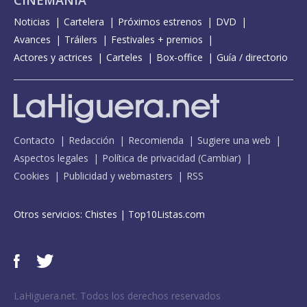
CINEMANÍA
Noticias
Cartelera
Próximos estrenos
DVD
Avances
Tráilers
Festivales + premios
Actores y actrices
Carteles
Box-office
Guía / directorio
Contacto
Redacción
Recomienda
Sugiere una web
Aspectos legales
Política de privacidad
(
Cambiar
)
Cookies
Publicidad y webmasters
RSS
Otros servicios:
Chistes
|
Top10Listas.com
LaHiguera.net. Todos los derechos reservados