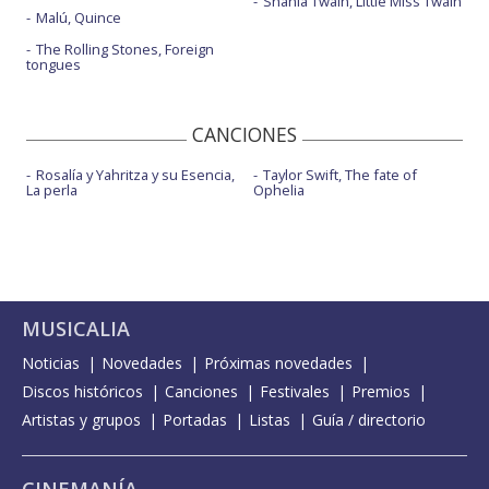
Shania Twain, Little Miss Twain
Malú, Quince
The Rolling Stones, Foreign
tongues
CANCIONES
Rosalía y Yahritza y su Esencia,
Taylor Swift, The fate of
La perla
Ophelia
MUSICALIA
Noticias
Novedades
Próximas novedades
Discos históricos
Canciones
Festivales
Premios
Artistas y grupos
Portadas
Listas
Guía / directorio