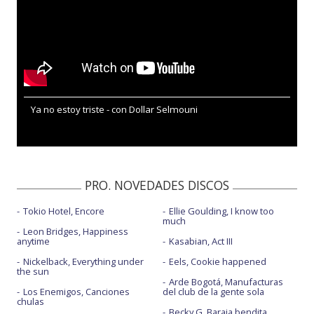
Ya no estoy triste - con Dollar Selmouni
PRO. NOVEDADES DISCOS
Tokio Hotel, Encore
Ellie Goulding, I know too
much
Leon Bridges, Happiness
anytime
Kasabian, Act III
Nickelback, Everything under
Eels, Cookie happened
the sun
Arde Bogotá, Manufacturas
Los Enemigos, Canciones
del club de la gente sola
chulas
Becky G, Baraja bendita