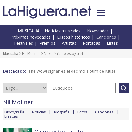
MUSICALIA:
Noticias musicales
Novedades
Próximas novedades
Discos históricos
Canciones
Festivales
Premios
Artistas
Portadas
Listas
Musicalia
>
Nil Moliner
>
Nexo
> Ya no estoy triste
Destacado:
'The wow! signal' es el décimo álbum de Muse
Nil Moliner
Discografía
Noticias
Biografía
Fotos
Canciones
Enlaces
Ya no estoy triste