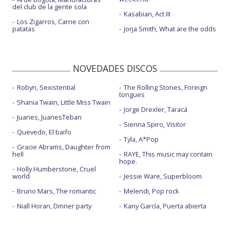
del club de la gente sola
Kasabian, Act III
Los Zigarros, Carne con
patatas
Jorja Smith, What are the odds
NOVEDADES DISCOS
Robyn, Sexistential
The Rolling Stones, Foreign
tongues
Shania Twain, Little Miss Twain
Jorge Drexler, Taracá
Juanes, JuanesTeban
Sienna Spiro, Visitor
Quevedo, El baifo
Tyla, A*Pop
Gracie Abrams, Daughter from
hell
RAYE, This music may contain
hope.
Holly Humberstone, Cruel
world
Jessie Ware, Superbloom
Bruno Mars, The romantic
Melendi, Pop rock
Niall Horan, Dinner party
Kany García, Puerta abierta