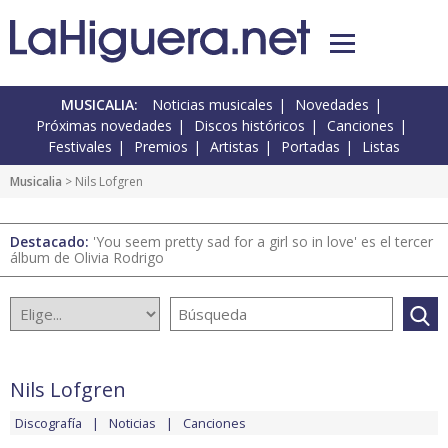
MUSICALIA:
Noticias musicales
Novedades
Próximas novedades
Discos históricos
Canciones
Festivales
Premios
Artistas
Portadas
Listas
Musicalia
> Nils Lofgren
Destacado:
'You seem pretty sad for a girl so in love' es el tercer
álbum de Olivia Rodrigo
Nils Lofgren
Discografía
Noticias
Canciones