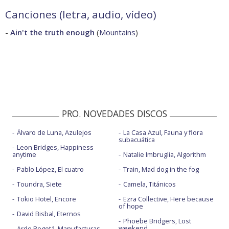
Canciones (letra, audio, vídeo)
-
Ain't the truth enough
(
Mountains
)
PRO. NOVEDADES DISCOS
Álvaro de Luna, Azulejos
La Casa Azul, Fauna y flora
subacuática
Leon Bridges, Happiness
anytime
Natalie Imbruglia, Algorithm
Pablo López, El cuatro
Train, Mad dog in the fog
Toundra, Siete
Camela, Titánicos
Tokio Hotel, Encore
Ezra Collective, Here because
of hope
David Bisbal, Eternos
Phoebe Bridgers, Lost
weekend
Arde Bogotá, Manufacturas