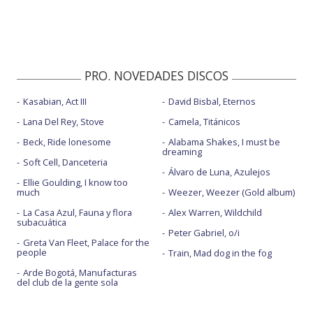
PRO. NOVEDADES DISCOS
Kasabian, Act III
David Bisbal, Eternos
Lana Del Rey, Stove
Camela, Titánicos
Beck, Ride lonesome
Alabama Shakes, I must be
dreaming
Soft Cell, Danceteria
Álvaro de Luna, Azulejos
Ellie Goulding, I know too
much
Weezer, Weezer (Gold album)
La Casa Azul, Fauna y flora
Alex Warren, Wildchild
subacuática
Peter Gabriel, o/i
Greta Van Fleet, Palace for the
people
Train, Mad dog in the fog
Arde Bogotá, Manufacturas
del club de la gente sola