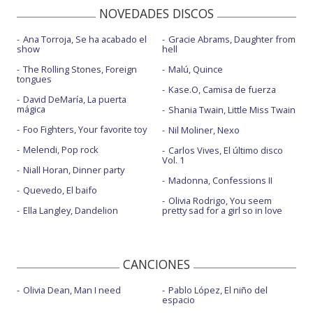
NOVEDADES DISCOS
Ana Torroja, Se ha acabado el
Gracie Abrams, Daughter from
show
hell
The Rolling Stones, Foreign
Malú, Quince
tongues
Kase.O, Camisa de fuerza
David DeMaría, La puerta
mágica
Shania Twain, Little Miss Twain
Foo Fighters, Your favorite toy
Nil Moliner, Nexo
Melendi, Pop rock
Carlos Vives, El último disco
Vol. 1
Niall Horan, Dinner party
Madonna, Confessions II
Quevedo, El baifo
Olivia Rodrigo, You seem
Ella Langley, Dandelion
pretty sad for a girl so in love
CANCIONES
Olivia Dean, Man I need
Pablo López, El niño del
espacio