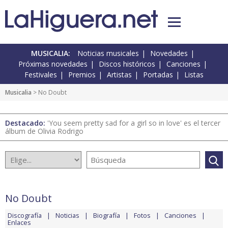
MUSICALIA:
Noticias musicales
Novedades
Próximas novedades
Discos históricos
Canciones
Festivales
Premios
Artistas
Portadas
Listas
Musicalia
> No Doubt
Destacado:
'You seem pretty sad for a girl so in love' es el tercer
álbum de Olivia Rodrigo
No Doubt
Discografía
Noticias
Biografía
Fotos
Canciones
Enlaces