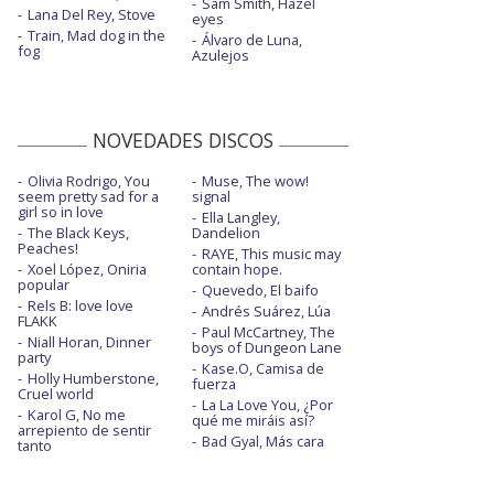
Sam Smith, Hazel
Lana Del Rey, Stove
eyes
Train, Mad dog in the
Álvaro de Luna,
fog
Azulejos
NOVEDADES DISCOS
Olivia Rodrigo, You
Muse, The wow!
seem pretty sad for a
signal
girl so in love
Ella Langley,
The Black Keys,
Dandelion
Peaches!
RAYE, This music may
Xoel López, Oniria
contain hope.
popular
Quevedo, El baifo
Rels B: love love
Andrés Suárez, Lúa
FLAKK
Paul McCartney, The
Niall Horan, Dinner
boys of Dungeon Lane
party
Kase.O, Camisa de
Holly Humberstone,
fuerza
Cruel world
La La Love You, ¿Por
Karol G, No me
qué me miráis así?
arrepiento de sentir
Bad Gyal, Más cara
tanto