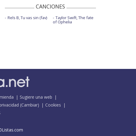
CANCIONES
Rels B, Tu vas sin (fav)
Taylor Swift, The fate
of Ophelia
mienda
Sugiere una web
 privacidad
(
Cambiar
)
Cookies
S
0Listas.com