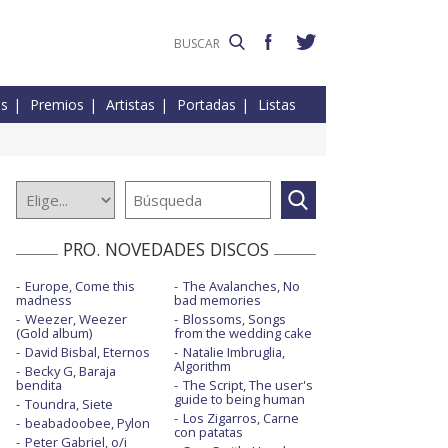
es
Premios
Artistas
Portadas
Listas
PRO. NOVEDADES DISCOS
Europe, Come this
The Avalanches, No
madness
bad memories
Weezer, Weezer
Blossoms, Songs
(Gold album)
from the wedding cake
David Bisbal, Eternos
Natalie Imbruglia,
Algorithm
Becky G, Baraja
bendita
The Script, The user's
guide to being human
Toundra, Siete
Los Zigarros, Carne
beabadoobee, Pylon
con patatas
Peter Gabriel, o/i