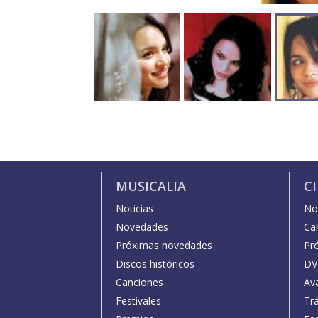
MUSICALIA
C
Noticias
Not
Novedades
Car
Próximas novedades
Pr
Discos históricos
DV
Canciones
Av
Festivales
Trá