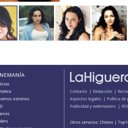
INEMANÍA
icias
telera
Contacto
Redacción
Reco
óximos estrenos
Aspectos legales
Política de
D
Publicidad y webmasters
RS
ances
ilers
Otros servicios:
Chistes
|
Top1