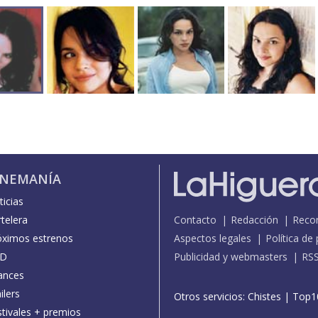
INEMANÍA
icias
telera
Contacto
Redacción
Reco
óximos estrenos
Aspectos legales
Política de
D
Publicidad y webmasters
RS
ances
ilers
Otros servicios:
Chistes
|
Top1
stivales + premios