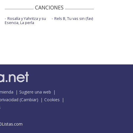
CANCIONES
Rosalía y Yahritza y su
Rels B, Tu vas sin (fav)
Esencia, La perla
mienda
Sugiere una web
 privacidad
(
Cambiar
)
Cookies
S
0Listas.com