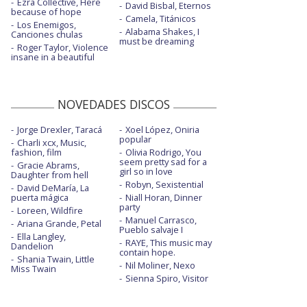
Ezra Collective, Here
David Bisbal, Eternos
because of hope
Camela, Titánicos
Los Enemigos,
Alabama Shakes, I
Canciones chulas
must be dreaming
Roger Taylor, Violence
insane in a beautiful
NOVEDADES DISCOS
Jorge Drexler, Taracá
Xoel López, Oniria
popular
Charli xcx, Music,
fashion, film
Olivia Rodrigo, You
seem pretty sad for a
Gracie Abrams,
girl so in love
Daughter from hell
Robyn, Sexistential
David DeMaría, La
puerta mágica
Niall Horan, Dinner
party
Loreen, Wildfire
Manuel Carrasco,
Ariana Grande, Petal
Pueblo salvaje I
Ella Langley,
RAYE, This music may
Dandelion
contain hope.
Shania Twain, Little
Nil Moliner, Nexo
Miss Twain
Sienna Spiro, Visitor