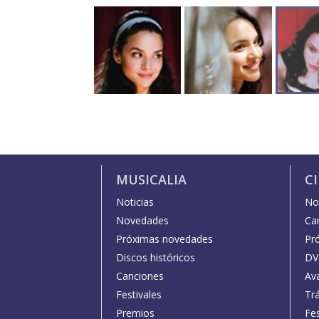
MUSICALIA
C
Noticias
Not
Novedades
Car
Próximas novedades
Pr
Discos históricos
DV
Canciones
Av
Festivales
Trá
Premios
Fe