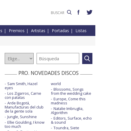
es
Premios
Artistas
Portadas
Listas
PRO. NOVEDADES DISCOS
Sam Smith, Hazel
world
eyes
Blossoms, Songs
Los Zigarros, Carne
from the wedding cake
con patatas
Europe, Come this
Arde Bogotá,
madness
Manufacturas del club
Natalie Imbruglia,
de la gente sola
Algorithm
Jungle, Sunshine
Editors, Surface, echo
Ellie Goulding, I know
& sound
too much
Toundra, Siete