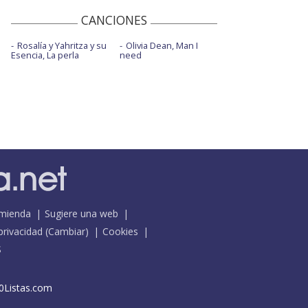
CANCIONES
Rosalía y Yahritza y su
Olivia Dean, Man I
Esencia, La perla
need
mienda
Sugiere una web
 privacidad
(
Cambiar
)
Cookies
S
0Listas.com