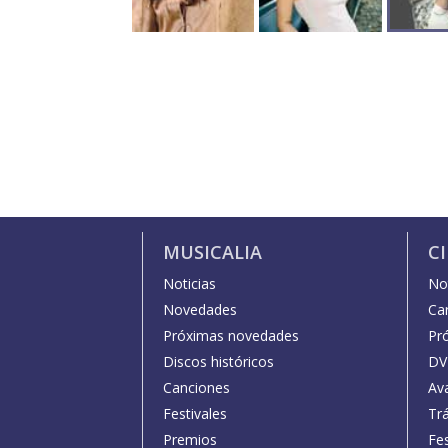
MUSICALIA
C
Noticias
Not
Novedades
Car
Próximas novedades
Pr
Discos históricos
DV
Canciones
Av
Festivales
Trá
Premios
Fe