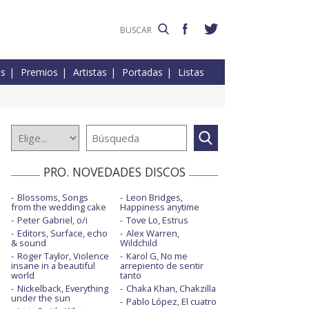
es
Premios
Artistas
Portadas
Listas
PRO. NOVEDADES DISCOS
Blossoms, Songs
Leon Bridges,
from the wedding cake
Happiness anytime
Peter Gabriel, o/i
Tove Lo, Estrus
Editors, Surface, echo
Alex Warren,
& sound
Wildchild
Roger Taylor, Violence
Karol G, No me
insane in a beautiful
arrepiento de sentir
world
tanto
Nickelback, Everything
Chaka Khan, Chakzilla
under the sun
Pablo López, El cuatro