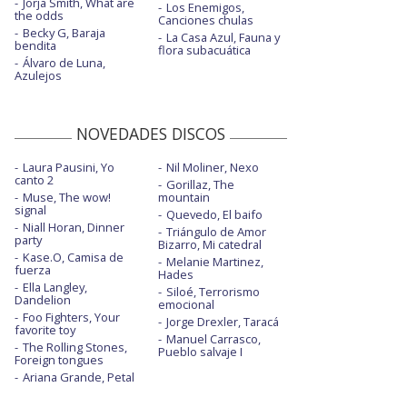
Jorja Smith, What are
Los Enemigos,
the odds
Canciones chulas
Becky G, Baraja
La Casa Azul, Fauna y
bendita
flora subacuática
Álvaro de Luna,
Azulejos
NOVEDADES DISCOS
Laura Pausini, Yo
Nil Moliner, Nexo
canto 2
Gorillaz, The
Muse, The wow!
mountain
signal
Quevedo, El baifo
Niall Horan, Dinner
Triángulo de Amor
party
Bizarro, Mi catedral
Kase.O, Camisa de
Melanie Martinez,
fuerza
Hades
Ella Langley,
Siloé, Terrorismo
Dandelion
emocional
Foo Fighters, Your
Jorge Drexler, Taracá
favorite toy
Manuel Carrasco,
The Rolling Stones,
Pueblo salvaje I
Foreign tongues
Ariana Grande, Petal