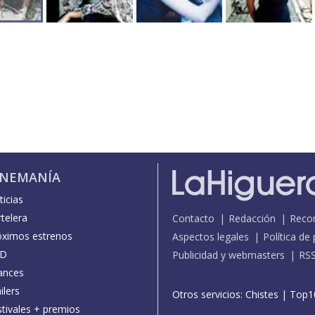
INEMANÍA
icias
telera
Contacto
Redacción
Reco
óximos estrenos
Aspectos legales
Política de
D
Publicidad y webmasters
RS
ances
ilers
Otros servicios:
Chistes
|
Top1
stivales + premios