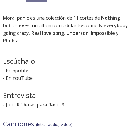
Moral panic
es una colección de 11 cortes de
Nothing
but thieves
, un álbum con adelantos como
Is everybody
going crazy
,
Real love song
,
Unperson
,
Impossible
y
Phobia
.
Escúchalo
-
En Spotify
-
En YouTube
Entrevista
-
Julio Ródenas para Radio 3
Canciones
(letra, audio, vídeo)