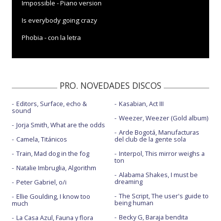
Impossible - Piano version
Is everybody going crazy
Phobia - con la letra
Real love song
Real love song - Bucharest Symphony Orchestra
PRO. NOVEDADES DISCOS
Real love song - con la letra
Editors, Surface, echo &
Kasabian, Act III
Real love song - live
sound
Weezer, Weezer (Gold album)
Unperson
Jorja Smith, What are the odds
Arde Bogotá, Manufacturas
Camela, Titánicos
del club de la gente sola
Train, Mad dog in the fog
Interpol, This mirror weighs a
ton
Natalie Imbruglia, Algorithm
Alabama Shakes, I must be
dreaming
Peter Gabriel, o/i
The Script, The user's guide to
Ellie Goulding, I know too
being human
much
Becky G, Baraja bendita
La Casa Azul, Fauna y flora