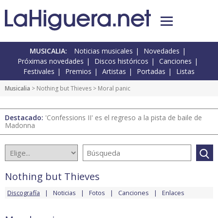
MUSICALIA:
Noticias musicales
Novedades
Próximas novedades
Discos históricos
Canciones
Festivales
Premios
Artistas
Portadas
Listas
Musicalia
>
Nothing but Thieves
> Moral panic
Destacado:
'Confessions II' es el regreso a la pista de baile de
Madonna
Nothing but Thieves
Discografía
Noticias
Fotos
Canciones
Enlaces