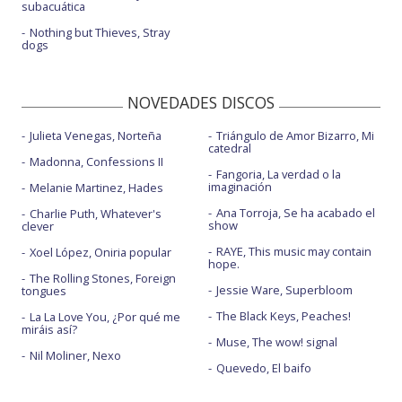
subacuática
Nothing but Thieves, Stray
dogs
NOVEDADES DISCOS
Julieta Venegas, Norteña
Triángulo de Amor Bizarro, Mi
catedral
Madonna, Confessions II
Fangoria, La verdad o la
imaginación
Melanie Martinez, Hades
Ana Torroja, Se ha acabado el
Charlie Puth, Whatever's
show
clever
RAYE, This music may contain
Xoel López, Oniria popular
hope.
The Rolling Stones, Foreign
Jessie Ware, Superbloom
tongues
The Black Keys, Peaches!
La La Love You, ¿Por qué me
miráis así?
Muse, The wow! signal
Nil Moliner, Nexo
Quevedo, El baifo