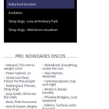
Baby kool (Evelyn)
Evolution
Stray dogs - Live at Finsbury Park
Stray dogs - Weirdcore visualiser
PRO. NOVEDADES DISCOS
Interpol, This mirror
Nickelback, Everything
weighs a ton
under the sun
Peter Gabriel, o/i
Alex Warren,
Wildchild
Greta Van Fleet,
Palace for the people
Carly Rae Jepsen, Day
and night
Nothing but Thieves,
Stray dogs
Becky G, Baraja
bendita
Jorja Smith, What are
the odds
Phoebe Bridgers, Lost
weekend
Beck, Ride lonesome
Editors, Surface, echo
Anni B Sweet, Alegría
& sound