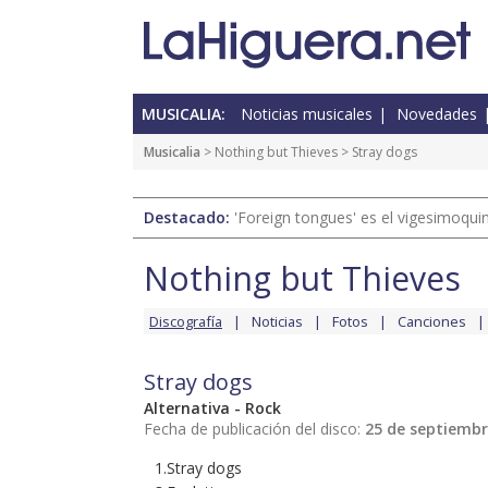
MUSICALIA:
Noticias musicales
Novedades
Musicalia
>
Nothing but Thieves
> Stray dogs
Destacado:
'Foreign tongues' es el vigesimoqui
Nothing but Thieves
Discografía
Noticias
Fotos
Canciones
Stray dogs
Alternativa - Rock
Fecha de publicación del disco:
25 de septiembr
1.Stray dogs