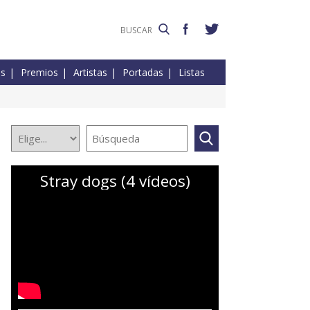
es
Premios
Artistas
Portadas
Listas
Stray dogs (4 vídeos)