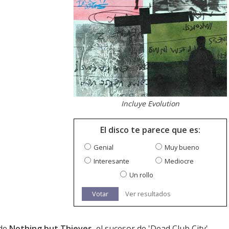
Incluye Evolution
El disco te parece que es:
Genial
Muy bueno
Interesante
Mediocre
Un rollo
Votar
Ver resultados
 de
Nothing but Thieves
, el sucesor de '
Dead Club City
'