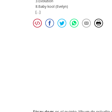
3.Evolution
8.Baby kool (Evelyn)
[…]
Stray dogs
es el quinto álbum de estudio