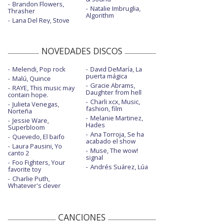
Brandon Flowers,
Natalie Imbruglia,
Thrasher
Algorithm
Lana Del Rey, Stove
NOVEDADES DISCOS
Melendi, Pop rock
David DeMaría, La
puerta mágica
Malú, Quince
Gracie Abrams,
RAYE, This music may
Daughter from hell
contain hope.
Charli xcx, Music,
Julieta Venegas,
fashion, film
Norteña
Melanie Martinez,
Jessie Ware,
Hades
Superbloom
Ana Torroja, Se ha
Quevedo, El baifo
acabado el show
Laura Pausini, Yo
Muse, The wow!
canto 2
signal
Foo Fighters, Your
Andrés Suárez, Lúa
favorite toy
Charlie Puth,
Whatever's clever
CANCIONES