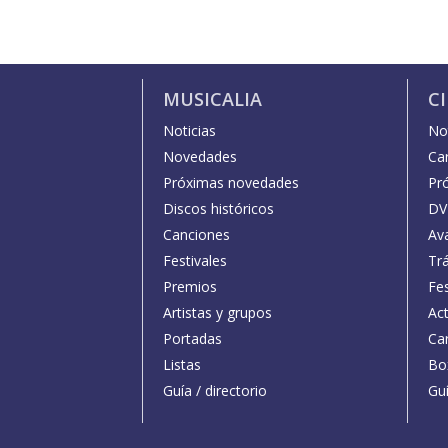
MUSICALIA
C
Noticias
Not
Novedades
Car
Próximas novedades
Pr
Discos históricos
DV
Canciones
Av
Festivales
Trá
Premios
Fe
Artistas y grupos
Act
Portadas
Car
Listas
Bo
Guía / directorio
Guí