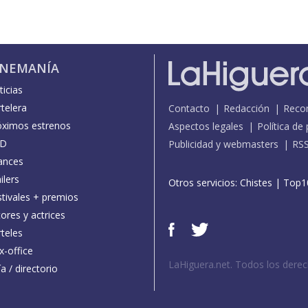
INEMANÍA
icias
telera
Contacto
Redacción
Reco
óximos estrenos
Aspectos legales
Política de
D
Publicidad y webmasters
RS
ances
ilers
Otros servicios:
Chistes
|
Top1
stivales + premios
ores y actrices
teles
x-office
LaHiguera.net. Todos los dere
a / directorio