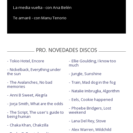
La media vuelta - con Ana Belén
Te amaré - con Manu Tenorio
PRO. NOVEDADES DISCOS
Tokio Hotel, Encore
Ellie Goulding, I know too
much
Nickelback, Everything under
the sun
Jungle, Sunshine
The Avalanches, No bad
Train, Mad dog in the fog
memories
Natalie Imbruglia, Algorithm
Anni B Sweet, Alegría
Eels, Cookie happened
Jorja Smith, What are the odds
Phoebe Bridgers, Lost
The Script, The user's guide to
weekend
being human
Lana Del Rey, Stove
Chaka Khan, Chakzilla
Alex Warren, Wildchild