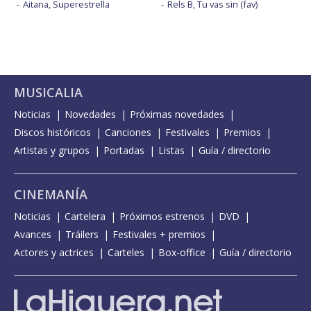
Aitana, Superestrella
Rels B, Tu vas sin (fav)
MUSICALIA
Noticias
Novedades
Próximas novedades
Discos históricos
Canciones
Festivales
Premios
Artistas y grupos
Portadas
Listas
Guía / directorio
CINEMANÍA
Noticias
Cartelera
Próximos estrenos
DVD
Avances
Tráilers
Festivales + premios
Actores y actrices
Carteles
Box-office
Guía / directorio