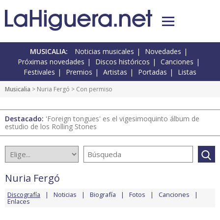
MUSICALIA:
Noticias musicales
Novedades
Próximas novedades
Discos históricos
Canciones
Festivales
Premios
Artistas
Portadas
Listas
Musicalia
>
Nuria Fergó
> Con permiso
Destacado:
'Foreign tongues' es el vigesimoquinto álbum de
estudio de los Rolling Stones
Nuria Fergó
Discografía
Noticias
Biografía
Fotos
Canciones
Enlaces