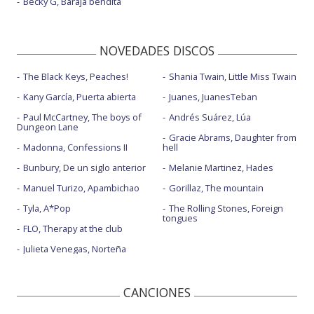
Becky G, Baraja bendita
NOVEDADES DISCOS
The Black Keys, Peaches!
Shania Twain, Little Miss Twain
Kany García, Puerta abierta
Juanes, JuanesTeban
Paul McCartney, The boys of
Andrés Suárez, Lúa
Dungeon Lane
Gracie Abrams, Daughter from
Madonna, Confessions II
hell
Bunbury, De un siglo anterior
Melanie Martinez, Hades
Manuel Turizo, Apambichao
Gorillaz, The mountain
Tyla, A*Pop
The Rolling Stones, Foreign
tongues
FLO, Therapy at the club
Julieta Venegas, Norteña
CANCIONES