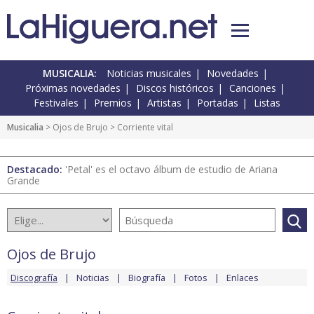
MUSICALIA:
Noticias musicales
Novedades
Próximas novedades
Discos históricos
Canciones
Festivales
Premios
Artistas
Portadas
Listas
Musicalia
>
Ojos de Brujo
> Corriente vital
Destacado:
'Petal' es el octavo álbum de estudio de Ariana
Grande
Ojos de Brujo
Discografía
Noticias
Biografía
Fotos
Enlaces