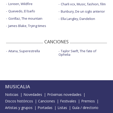
Loreen, Wildfire
Charli xcx, Music, fashion, film
Quevedo, El baifo
Bunbury, De un siglo anterior
Gorillaz, The mountain
Ella Langley, Dandelion
James Blake, Trying times
CANCIONES
Aitana, Superestrella
Taylor Swift, The fate of
Ophelia
MUSICALIA
Noticias
Novedades
Próximas novedades
Discos históricos
Canciones
Festivales
Premios
Artistas y grupos
Portadas
Listas
Guía / directorio