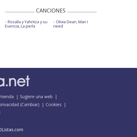
CANCIONES
Rosalía y Yahritza y su
Olivia Dean, Man I
Esencia, La perla
need
mienda
Sugiere una web
 privacidad
(
Cambiar
)
Cookies
S
0Listas.com