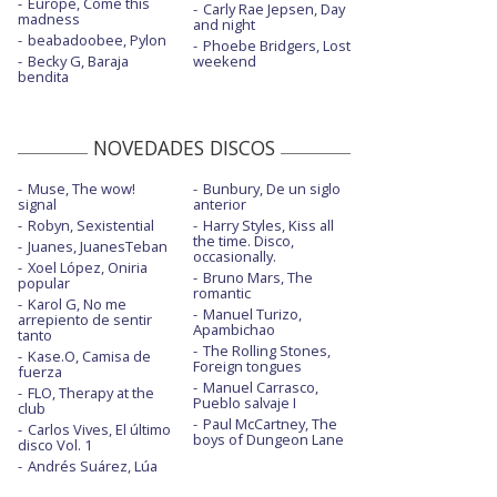
Europe, Come this
Carly Rae Jepsen, Day
madness
and night
beabadoobee, Pylon
Phoebe Bridgers, Lost
Becky G, Baraja
weekend
bendita
NOVEDADES DISCOS
Muse, The wow!
Bunbury, De un siglo
signal
anterior
Robyn, Sexistential
Harry Styles, Kiss all
the time. Disco,
Juanes, JuanesTeban
occasionally.
Xoel López, Oniria
Bruno Mars, The
popular
romantic
Karol G, No me
Manuel Turizo,
arrepiento de sentir
Apambichao
tanto
The Rolling Stones,
Kase.O, Camisa de
Foreign tongues
fuerza
Manuel Carrasco,
FLO, Therapy at the
Pueblo salvaje I
club
Paul McCartney, The
Carlos Vives, El último
boys of Dungeon Lane
disco Vol. 1
Andrés Suárez, Lúa