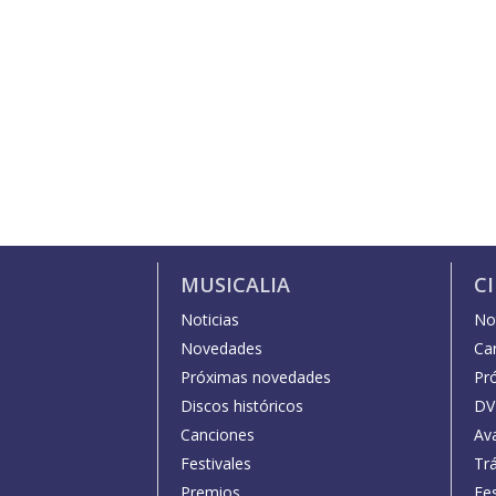
MUSICALIA
C
Noticias
Not
Novedades
Car
Próximas novedades
Pr
Discos históricos
DV
Canciones
Av
Festivales
Trá
Premios
Fe