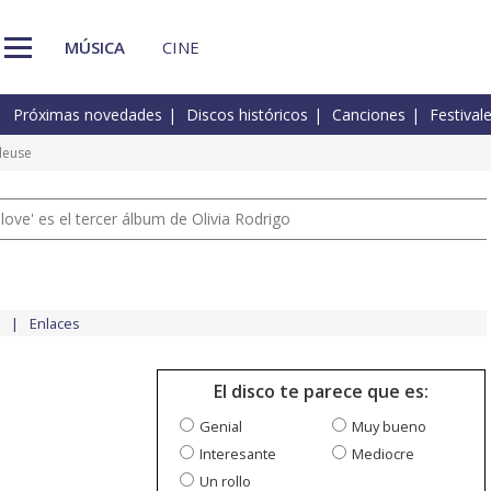
MÚSICA
CINE
Próximas novedades
Discos históricos
Canciones
Festival
lleuse
 love' es el tercer álbum de Olivia Rodrigo
Enlaces
El disco te parece que es:
Genial
Muy bueno
Interesante
Mediocre
Un rollo