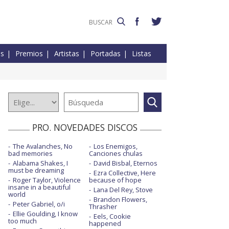
es
Premios
Artistas
Portadas
Listas
PRO. NOVEDADES DISCOS
The Avalanches, No
Los Enemigos,
bad memories
Canciones chulas
Alabama Shakes, I
David Bisbal, Eternos
must be dreaming
Ezra Collective, Here
Roger Taylor, Violence
because of hope
insane in a beautiful
Lana Del Rey, Stove
world
Brandon Flowers,
Peter Gabriel, o/i
Thrasher
Ellie Goulding, I know
Eels, Cookie
too much
happened