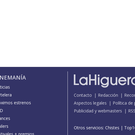
INEMANÍA
icias
telera
Contacto
Redacción
Reco
óximos estrenos
Aspectos legales
Política de
D
Publicidad y webmasters
RS
ances
ilers
Otros servicios:
Chistes
|
Top1
stivales + premios