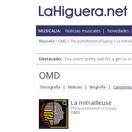
MUSICALIA:
Noticias musicales
Novedades
Musicalia
>
OMD
>
The punishment of luxury
> La mitrai
Destacado:
'You seem pretty sad for a girl so in
OMD
Discografía
Noticias
Biografía
Canciones
La mitrailleuse
The punishment of luxury
OMD