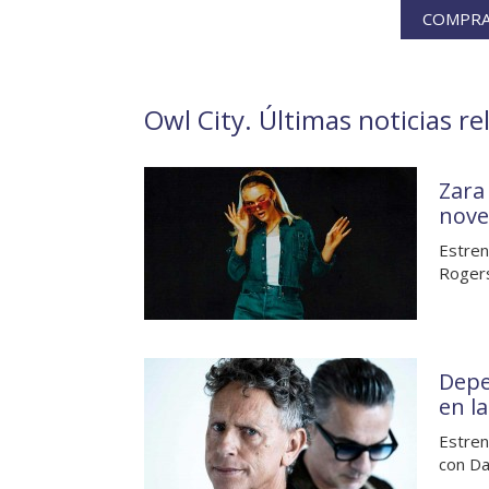
COMPRA 
Owl City. Últimas noticias re
Zara
nove
Estren
Rogers
Depe
en l
Estren
con Da