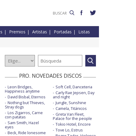
es
Premios
Artistas
Portadas
Listas
PRO. NOVEDADES DISCOS
Leon Bridges,
Soft Cell, Danceteria
Happiness anytime
Carly Rae Jepsen, Day
David Bisbal, Eternos
and night
Nothing but Thieves,
Jungle, Sunshine
Stray dogs
Camela, Titánicos
Los Zigarros, Carne
Greta Van Fleet,
con patatas
Palace for the people
Sam Smith, Hazel
Tokio Hotel, Encore
eyes
Tove Lo, Estrus
Beck, Ride lonesome
Roger Taylor, Violence