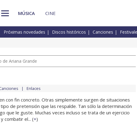
MÚSICA
CINE
Próximas novedades
Discos históricos
Canciones
Festival
io de Ariana Grande
Canciones
Enlaces
n con fin concreto. Otras simplemente surgen de situaciones
n tipo de pretensión que las respalde. Tan sólo la determinación
lgo que le guste. Muchas veces incluso se trata de un ejercicio
 combatir el... (
+
)