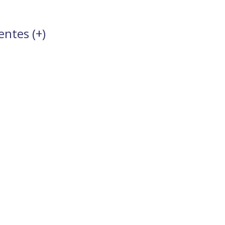
entes (
+
)