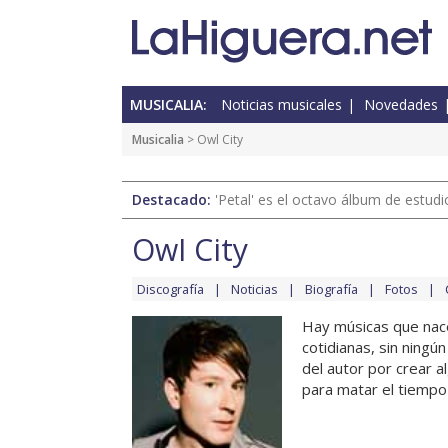
MUSICALIA:
Noticias musicales
Novedades
Musicalia
> Owl City
Destacado:
'Petal' es el octavo álbum de estud
Owl City
Discografía
Noticias
Biografía
Fotos
Hay músicas que nace
cotidianas, sin ningú
del autor por crear a
para matar el tiempo y