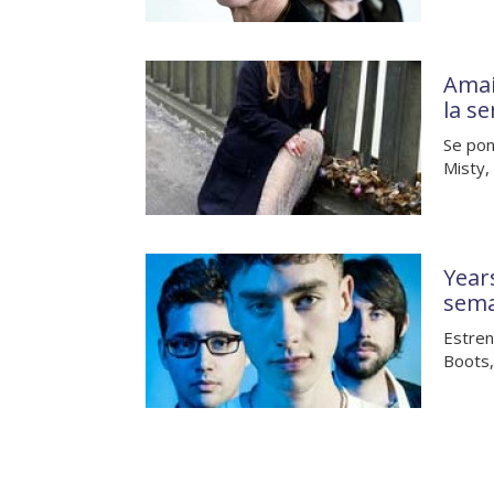
Amai
la s
Se pon
Misty,
Year
sem
Estren
Boots,