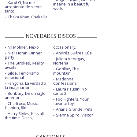
Karol G, No me
insane in a beautiful
arrepiento de sentir
world
tanto
Chaka Khan, Chakzilla
NOVEDADES DISCOS
Nil Moliner, Nexo
occasionally.
Niall Horan, Dinner
Andrés Suárez, Lúa
party
Julieta Venegas,
The Strokes, Reality
Norteña
awaits
Gorillaz, The
Siloé, Terrorismo
mountain
emocional
Madonna,
Fangoria, La verdad o
Confessions II
la imaginación
Laura Pausini, Yo
Bunbury, De un siglo
canto 2
anterior
Foo Fighters, Your
Charli xcx, Music,
favorite toy
fashion, film
Ariana Grande, Petal
Harry Styles, Kiss all
Sienna Spiro, Visitor
the time. Disco,
CANCIONES