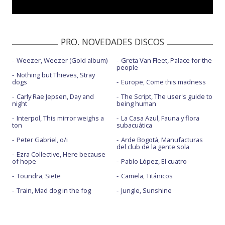
PRO. NOVEDADES DISCOS
Weezer, Weezer (Gold album)
Greta Van Fleet, Palace for the
people
Nothing but Thieves, Stray
dogs
Europe, Come this madness
Carly Rae Jepsen, Day and
The Script, The user's guide to
night
being human
Interpol, This mirror weighs a
La Casa Azul, Fauna y flora
ton
subacuática
Peter Gabriel, o/i
Arde Bogotá, Manufacturas
del club de la gente sola
Ezra Collective, Here because
of hope
Pablo López, El cuatro
Toundra, Siete
Camela, Titánicos
Train, Mad dog in the fog
Jungle, Sunshine