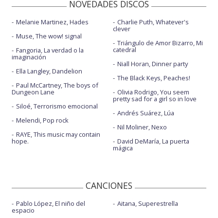
NOVEDADES DISCOS
Melanie Martinez, Hades
Charlie Puth, Whatever's
clever
Muse, The wow! signal
Triángulo de Amor Bizarro, Mi
catedral
Fangoria, La verdad o la
imaginación
Niall Horan, Dinner party
Ella Langley, Dandelion
The Black Keys, Peaches!
Paul McCartney, The boys of
Dungeon Lane
Olivia Rodrigo, You seem
pretty sad for a girl so in love
Siloé, Terrorismo emocional
Andrés Suárez, Lúa
Melendi, Pop rock
Nil Moliner, Nexo
RAYE, This music may contain
hope.
David DeMaría, La puerta
mágica
CANCIONES
Pablo López, El niño del
Aitana, Superestrella
espacio