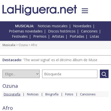
MUSICALIA:
Noticias musicales
Novedades
Próximas novedades
Discos históricos
Canciones
Festivales
Premios
Artistas
Portadas
Listas
Musicalia
>
Ozuna
> Afro
Destacado:
'The wow! signal' es el décimo álbum de Muse
Ozuna
Discografía
Noticias
Biografía
Fotos
Canciones
Afro