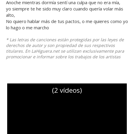
Anoche mientras dormía sentí una culpa que no era mía,
yo siempre te he sido muy claro cuando quería volar más
alto,
No quiero hablar más de tus pactos, o me quieres como yo
lo hago o me marcho
* Las letras de canciones están protegidas por las leyes de
derechos de autor y son propiedad de sus respectivos
titulares. En LaHiguera.net se utilizan exclusivamente para
promocionar e informar sobre los trabajos de los artistas
(2 vídeos)