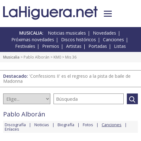
MUSICALIA:
Noticias musicales
Novedades
Próximas novedades
Discos históricos
Canciones
Festivales
Premios
Artistas
Portadas
Listas
Musicalia
>
Pablo Alborán
>
KM0
> Mis 36
Destacado:
'Confessions II' es el regreso a la pista de baile de
Madonna
Pablo Alborán
Discografía
Noticias
Biografía
Fotos
Canciones
Enlaces