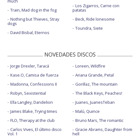
much
Los Zigarros, Carne con
Train, Mad dog in the fog
patatas
Nothing but Thieves, Stray
Beck, Ride lonesome
dogs
Toundra, Siete
David Bisbal, Eternos
NOVEDADES DISCOS
Jorge Drexler, Taracá
Loreen, Wildfire
Kase.O, Camisa de fuerza
Ariana Grande, Petal
Madonna, Confessions II
Gorillaz, The mountain
Robyn, Sexistential
The Black Keys, Peaches!
Ella Langley, Dandelion
Juanes, JuanesTeban
James Blake, Trying times
Malú, Quince
FLO, Therapy at the club
Bruno Mars, The romantic
Carlos Vives, El último disco
Gracie Abrams, Daughter from
Vol. 1
hell