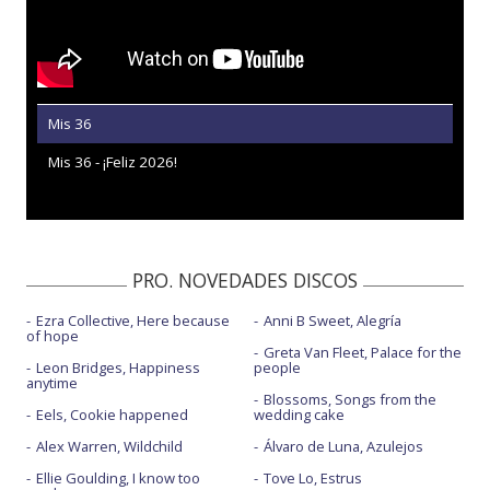
Mis 36
Mis 36 - ¡Feliz 2026!
PRO. NOVEDADES DISCOS
Ezra Collective, Here because
Anni B Sweet, Alegría
of hope
Greta Van Fleet, Palace for the
Leon Bridges, Happiness
people
anytime
Blossoms, Songs from the
Eels, Cookie happened
wedding cake
Alex Warren, Wildchild
Álvaro de Luna, Azulejos
Ellie Goulding, I know too
Tove Lo, Estrus