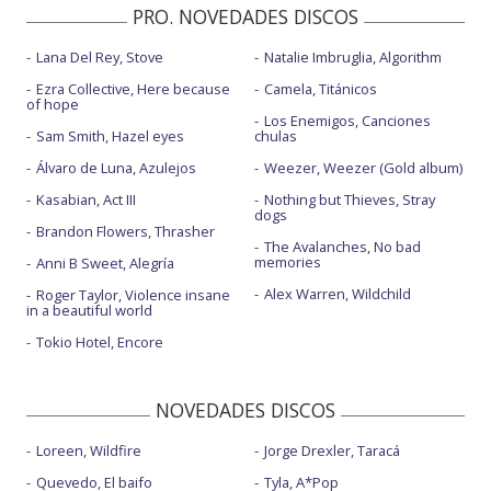
PRO. NOVEDADES DISCOS
Lana Del Rey, Stove
Natalie Imbruglia, Algorithm
Ezra Collective, Here because
Camela, Titánicos
of hope
Los Enemigos, Canciones
Sam Smith, Hazel eyes
chulas
Álvaro de Luna, Azulejos
Weezer, Weezer (Gold album)
Kasabian, Act III
Nothing but Thieves, Stray
dogs
Brandon Flowers, Thrasher
The Avalanches, No bad
memories
Anni B Sweet, Alegría
Alex Warren, Wildchild
Roger Taylor, Violence insane
in a beautiful world
Tokio Hotel, Encore
NOVEDADES DISCOS
Loreen, Wildfire
Jorge Drexler, Taracá
Quevedo, El baifo
Tyla, A*Pop