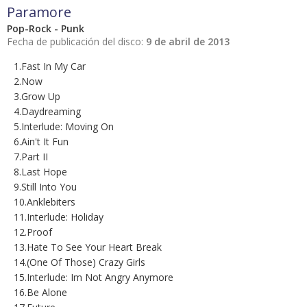
Paramore
Pop-Rock - Punk
Fecha de publicación del disco:
9 de abril de 2013
1.Fast In My Car
2.Now
3.Grow Up
4.Daydreaming
5.Interlude: Moving On
6.Ain't It Fun
7.Part II
8.Last Hope
9.Still Into You
10.Anklebiters
11.Interlude: Holiday
12.Proof
13.Hate To See Your Heart Break
14.(One Of Those) Crazy Girls
15.Interlude: Im Not Angry Anymore
16.Be Alone