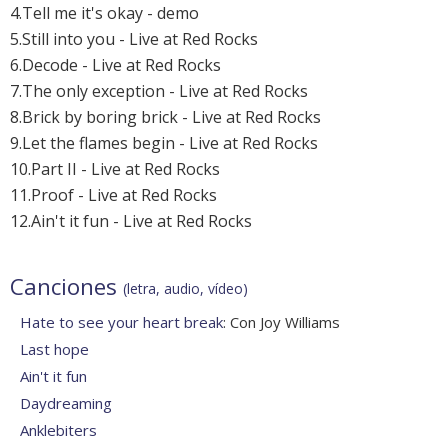
4.Tell me it's okay - demo
5.Still into you - Live at Red Rocks
6.Decode - Live at Red Rocks
7.The only exception - Live at Red Rocks
8.Brick by boring brick - Live at Red Rocks
9.Let the flames begin - Live at Red Rocks
10.Part II - Live at Red Rocks
11.Proof - Live at Red Rocks
12.Ain't it fun - Live at Red Rocks
Canciones
(letra, audio, vídeo)
Hate to see your heart break
: Con Joy Williams
Last hope
Ain't it fun
Daydreaming
Anklebiters