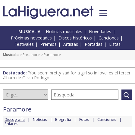
MUSICALIA:
Noticias musicales
Novedades
Próximas novedades
Discos históricos
Canciones
Festivales
Premios
Artistas
Portadas
Listas
Musicalia
>
Paramore
> Paramore
Destacado:
'You seem pretty sad for a girl so in love' es el tercer
álbum de Olivia Rodrigo
Paramore
Discografía
Noticias
Biografía
Fotos
Canciones
Enlaces