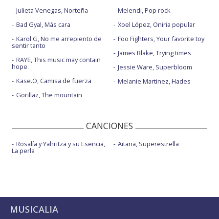
Julieta Venegas, Norteña
Melendi, Pop rock
Bad Gyal, Más cara
Xoel López, Oniria popular
Karol G, No me arrepiento de
Foo Fighters, Your favorite toy
sentir tanto
James Blake, Trying times
RAYE, This music may contain
hope.
Jessie Ware, Superbloom
Kase.O, Camisa de fuerza
Melanie Martinez, Hades
Gorillaz, The mountain
CANCIONES
Rosalía y Yahritza y su Esencia,
Aitana, Superestrella
La perla
MUSICALIA