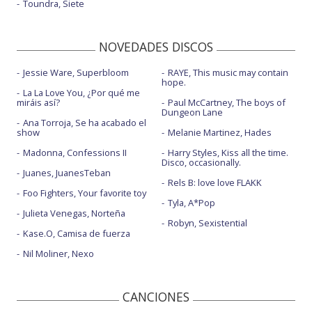
Toundra, Siete
NOVEDADES DISCOS
Jessie Ware, Superbloom
RAYE, This music may contain
hope.
La La Love You, ¿Por qué me
miráis así?
Paul McCartney, The boys of
Dungeon Lane
Ana Torroja, Se ha acabado el
show
Melanie Martinez, Hades
Madonna, Confessions II
Harry Styles, Kiss all the time.
Disco, occasionally.
Juanes, JuanesTeban
Rels B: love love FLAKK
Foo Fighters, Your favorite toy
Tyla, A*Pop
Julieta Venegas, Norteña
Robyn, Sexistential
Kase.O, Camisa de fuerza
Nil Moliner, Nexo
CANCIONES