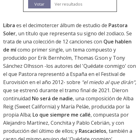
Votar
Ver resultados
Libra
es el decimotercer álbum de estudio de
Pastora
Soler
, un título que representa su signo del zodiaco. Se
trata de una colección de 12 canciones con
Que hablen
de mí
como primer single, un tema compuesto y
producido por Erik Bernholm, Thomas G:son y Tony
Sánchez Olhsson -los autores del 'Quédate conmigo' con
el que Pastora representó a España en el Festival de
Eurovisión en el año 2012- sobre
"el miedo al que dirán"
,
que se estrenó durante el tramo final de 2021. Dieron
continuidad
No será de nadie
, una composición de Alba
Reig (Sweet California) y María Peláe, producida por la
propia Alba;
Lo que siempre me callé
, compuesta por
Alejandro Martínez, Conchita y Pablo Cebrián, y con
producción del último de ellos; y
Rascacielos
, también a
cargo del mismo equipo del 'Quédate conmigo'.