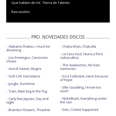
Que hablen de mí - Tierra de Talento
Rascacielos
Rascacielos - ¡Feliz 2023!
Rascacielos - Al son de la Navidad
PRO. NOVEDADES DISCOS
Alabama Shakes, I must be
Chaka Khan, Chakzilla
dreaming
La Casa Azul, Fauna y flora
Los Enemigos, Canciones
subacuática
chulas
The Avalanches, No bad
Anni B Sweet, Alegría
memories
Soft Cell, Danceteria
Ezra Collective, Here because
of hope
Jungle, Sunshine
Ellie Goulding, I know too
much
Train, Mad dog in the fog
Nickelback, Everything under
Carly Rae Jepsen, Day and
the sun
night
Eels, Cookie happened
Brandon Flowers, Thrasher