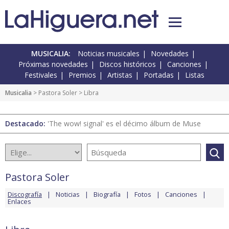
MUSICALIA:
Noticias musicales
Novedades
Próximas novedades
Discos históricos
Canciones
Festivales
Premios
Artistas
Portadas
Listas
Musicalia
>
Pastora Soler
> Libra
Destacado:
'The wow! signal' es el décimo álbum de Muse
Pastora Soler
Discografía
Noticias
Biografía
Fotos
Canciones
Enlaces