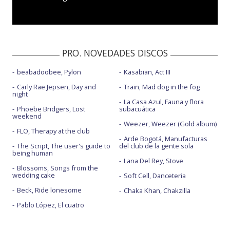
PRO. NOVEDADES DISCOS
beabadoobee, Pylon
Kasabian, Act III
Carly Rae Jepsen, Day and
Train, Mad dog in the fog
night
La Casa Azul, Fauna y flora
Phoebe Bridgers, Lost
subacuática
weekend
Weezer, Weezer (Gold album)
FLO, Therapy at the club
Arde Bogotá, Manufacturas
The Script, The user's guide to
del club de la gente sola
being human
Lana Del Rey, Stove
Blossoms, Songs from the
wedding cake
Soft Cell, Danceteria
Beck, Ride lonesome
Chaka Khan, Chakzilla
Pablo López, El cuatro