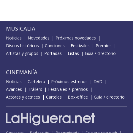
MUSICALIA
Noticias
Novedades
Próximas novedades
Discos históricos
Canciones
Festivales
Premios
Artistas y grupos
Portadas
Listas
Guía / directorio
CINEMANÍA
Noticias
Cartelera
Próximos estrenos
DVD
Avances
Tráilers
Festivales + premios
Actores y actrices
Carteles
Box-office
Guía / directorio
Contacto
Redacción
Recomienda
Sugiere una web