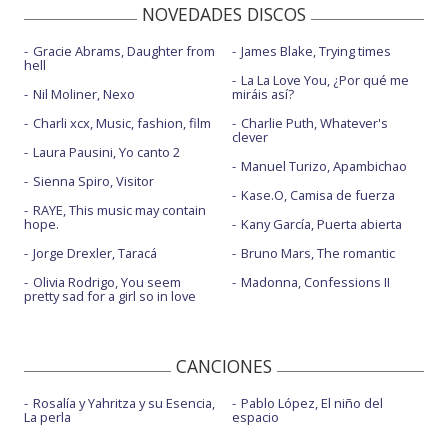
NOVEDADES DISCOS
Gracie Abrams, Daughter from
James Blake, Trying times
hell
La La Love You, ¿Por qué me
Nil Moliner, Nexo
miráis así?
Charli xcx, Music, fashion, film
Charlie Puth, Whatever's
clever
Laura Pausini, Yo canto 2
Manuel Turizo, Apambichao
Sienna Spiro, Visitor
Kase.O, Camisa de fuerza
RAYE, This music may contain
hope.
Kany García, Puerta abierta
Jorge Drexler, Taracá
Bruno Mars, The romantic
Olivia Rodrigo, You seem
Madonna, Confessions II
pretty sad for a girl so in love
CANCIONES
Rosalía y Yahritza y su Esencia,
Pablo López, El niño del
La perla
espacio