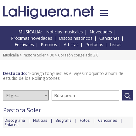
MUSICALIA:
Noticias musicales
Novedades
Próximas novedades
Discos históricos
Canciones
Festivales
Premios
Artistas
Portadas
Listas
Musicalia
>
Pastora Soler
>
30
> Corazón congelado 3.0
Destacado:
'Foreign tongues' es el vigesimoquinto álbum de
estudio de los Rolling Stones
Pastora Soler
Discografía
Noticias
Biografía
Fotos
Canciones
Enlaces