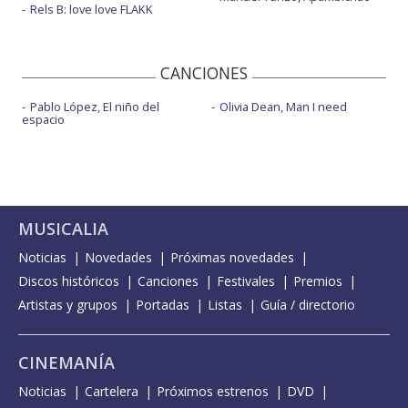
Rels B: love love FLAKK
CANCIONES
Pablo López, El niño del
Olivia Dean, Man I need
espacio
MUSICALIA
Noticias
Novedades
Próximas novedades
Discos históricos
Canciones
Festivales
Premios
Artistas y grupos
Portadas
Listas
Guía / directorio
CINEMANÍA
Noticias
Cartelera
Próximos estrenos
DVD