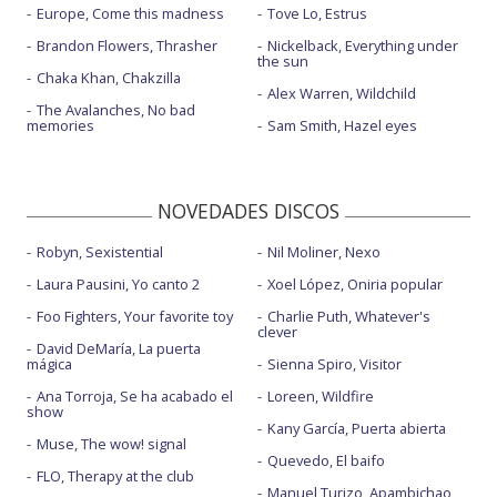
Europe, Come this madness
Tove Lo, Estrus
Brandon Flowers, Thrasher
Nickelback, Everything under
the sun
Chaka Khan, Chakzilla
Alex Warren, Wildchild
The Avalanches, No bad
memories
Sam Smith, Hazel eyes
NOVEDADES DISCOS
Robyn, Sexistential
Nil Moliner, Nexo
Laura Pausini, Yo canto 2
Xoel López, Oniria popular
Foo Fighters, Your favorite toy
Charlie Puth, Whatever's
clever
David DeMaría, La puerta
mágica
Sienna Spiro, Visitor
Ana Torroja, Se ha acabado el
Loreen, Wildfire
show
Kany García, Puerta abierta
Muse, The wow! signal
Quevedo, El baifo
FLO, Therapy at the club
Manuel Turizo, Apambichao