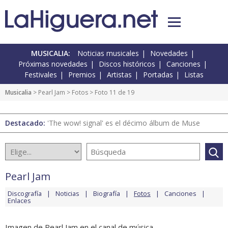
MUSICALIA:
Noticias musicales
Novedades
Próximas novedades
Discos históricos
Canciones
Festivales
Premios
Artistas
Portadas
Listas
Musicalia
>
Pearl Jam
>
Fotos
> Foto 11 de 19
Destacado:
'The wow! signal' es el décimo álbum de Muse
Pearl Jam
Discografía
Noticias
Biografía
Fotos
Canciones
Enlaces
Imagen de Pearl Jam en el canal de música.