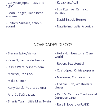
Kasabian, Act III
Carly Rae Jepsen, Day and
night
Los Zigarros, Carne con
patatas
Leon Bridges, Happiness
anytime
David Bisbal, Eternos
Editors, Surface, echo &
sound
Natalie Imbruglia, Algorithm
NOVEDADES DISCOS
Sienna Spiro, Visitor
Holly Humberstone, Cruel
world
Kase.O, Camisa de fuerza
Robyn, Sexistential
Jessie Ware, Superbloom
Xoel López, Oniria popular
Melendi, Pop rock
Madonna, Confessions II
Malú, Quince
Charlie Puth, Whatever's
clever
Kany García, Puerta abierta
Paul McCartney, The boys of
Andrés Suárez, Lúa
Dungeon Lane
Shania Twain, Little Miss Twain
Rels B: love love FLAKK