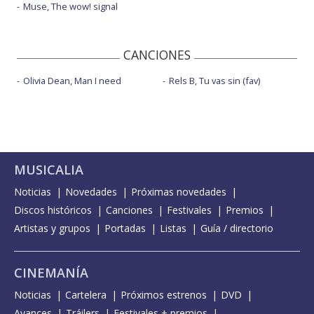
Muse, The wow! signal
CANCIONES
Olivia Dean, Man I need
Rels B, Tu vas sin (fav)
MUSICALIA
Noticias
Novedades
Próximas novedades
Discos históricos
Canciones
Festivales
Premios
Artistas y grupos
Portadas
Listas
Guía / directorio
CINEMANÍA
Noticias
Cartelera
Próximos estrenos
DVD
Avances
Tráilers
Festivales + premios