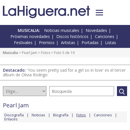
MUSICALIA:
Noticias musicales
Novedades
Próximas novedades
Discos históricos
Canciones
Festivales
Premios
Artistas
Portadas
Listas
Musicalia
>
Pearl Jam
>
Fotos
> Foto 5 de 19
Destacado:
'You seem pretty sad for a girl so in love' es el tercer
álbum de Olivia Rodrigo
Pearl Jam
Discografía
Noticias
Biografía
Fotos
Canciones
Enlaces