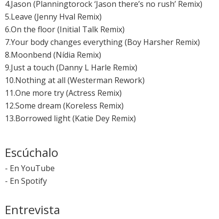
4.Jason (Planningtorock ‘Jason there’s no rush’ Remix)
5.Leave (Jenny Hval Remix)
6.On the floor (Initial Talk Remix)
7.Your body changes everything (Boy Harsher Remix)
8.Moonbend (Nídia Remix)
9.Just a touch (Danny L Harle Remix)
10.Nothing at all (Westerman Rework)
11.One more try (Actress Remix)
12.Some dream (Koreless Remix)
13.Borrowed light (Katie Dey Remix)
Escúchalo
-
En YouTube
-
En Spotify
Entrevista