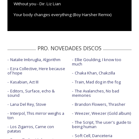
Without you - Dir. Liz Lian
Your body changes everything (Boy Harsher Remix)
PRO. NOVEDADES DISCOS
Natalie Imbruglia, Algorithm
Ellie Goulding, I know too
much
Ezra Collective, Here because
of hope
Chaka Khan, Chakzilla
Kasabian, Act III
Train, Mad dog in the fog
Editors, Surface, echo &
The Avalanches, No bad
sound
memories
Lana Del Rey, Stove
Brandon Flowers, Thrasher
Interpol, This mirror weighs a
Weezer, Weezer (Gold album)
ton
The Script, The user's guide to
Los Zigarros, Carne con
being human
patatas
Soft Cell, Danceteria