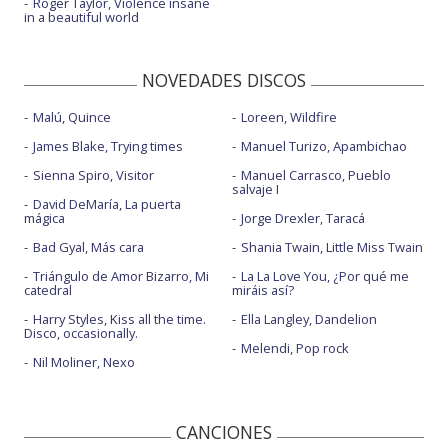
Roger Taylor, Violence insane
in a beautiful world
NOVEDADES DISCOS
Malú, Quince
Loreen, Wildfire
James Blake, Trying times
Manuel Turizo, Apambichao
Sienna Spiro, Visitor
Manuel Carrasco, Pueblo
salvaje I
David DeMaría, La puerta
mágica
Jorge Drexler, Taracá
Bad Gyal, Más cara
Shania Twain, Little Miss Twain
Triángulo de Amor Bizarro, Mi
La La Love You, ¿Por qué me
catedral
miráis así?
Harry Styles, Kiss all the time.
Ella Langley, Dandelion
Disco, occasionally.
Melendi, Pop rock
Nil Moliner, Nexo
CANCIONES