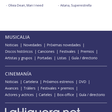
Olivia Dean, Man I need
Aitana, Superestrella
MUSICALIA
Noticias
Novedades
Próximas novedades
Discos históricos
Canciones
Festivales
Premios
Artistas y grupos
Portadas
Listas
Guía / directorio
CINEMANÍA
Noticias
Cartelera
Próximos estrenos
DVD
Avances
Tráilers
Festivales + premios
Actores y actrices
Carteles
Box-office
Guía / directorio