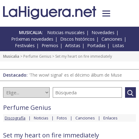
MUSICALIA:
Noticias musicales
Novedades
Próximas novedades
Discos históricos
Canciones
Festivales
Premios
Artistas
Portadas
Listas
Musicalia
>
Perfume Genius
> Set my heart on fire immediately
Destacado:
'The wow! signal' es el décimo álbum de Muse
Perfume Genius
Discografía
Noticias
Fotos
Canciones
Enlaces
Set my heart on fire immediately