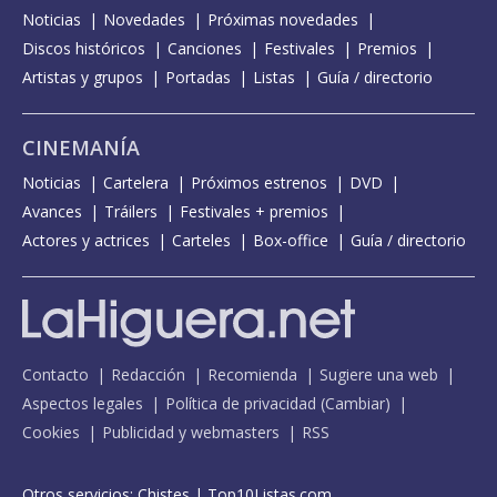
Noticias
Novedades
Próximas novedades
Discos históricos
Canciones
Festivales
Premios
Artistas y grupos
Portadas
Listas
Guía / directorio
CINEMANÍA
Noticias
Cartelera
Próximos estrenos
DVD
Avances
Tráilers
Festivales + premios
Actores y actrices
Carteles
Box-office
Guía / directorio
Contacto
Redacción
Recomienda
Sugiere una web
Aspectos legales
Política de privacidad
(
Cambiar
)
Cookies
Publicidad y webmasters
RSS
Otros servicios:
Chistes
|
Top10Listas.com