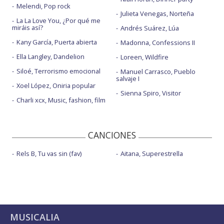
Melendi, Pop rock
Julieta Venegas, Norteña
La La Love You, ¿Por qué me
miráis así?
Andrés Suárez, Lúa
Kany García, Puerta abierta
Madonna, Confessions II
Ella Langley, Dandelion
Loreen, Wildfire
Siloé, Terrorismo emocional
Manuel Carrasco, Pueblo
salvaje I
Xoel López, Oniria popular
Sienna Spiro, Visitor
Charli xcx, Music, fashion, film
CANCIONES
Rels B, Tu vas sin (fav)
Aitana, Superestrella
MUSICALIA