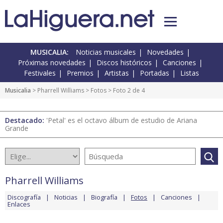
MUSICALIA:
Noticias musicales
Novedades
Próximas novedades
Discos históricos
Canciones
Festivales
Premios
Artistas
Portadas
Listas
Musicalia
>
Pharrell Williams
>
Fotos
> Foto 2 de 4
Destacado:
'Petal' es el octavo álbum de estudio de Ariana
Grande
Pharrell Williams
Discografía
Noticias
Biografía
Fotos
Canciones
Enlaces