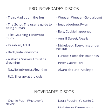
PRO. NOVEDADES DISCOS
Train, Mad dog in the fog
Weezer, Weezer (Gold album)
The Script, The user's guide to
beabadoobee, Pylon
being human
Eels, Cookie happened
Ellie Goulding, I know too
much
Anni B Sweet, Alegría
Kasabian, Act III
Nickelback, Everything under
the sun
Beck, Ride lonesome
Europe, Come this madness
Alabama Shakes, I must be
dreaming
Peter Gabriel, o/i
Natalie Imbruglia, Algorithm
Álvaro de Luna, Azulejos
FLO, Therapy at the club
NOVEDADES DISCOS
Charlie Puth, Whatever's
Laura Pausini, Yo canto 2
clever
Niall Horan, Dinner party