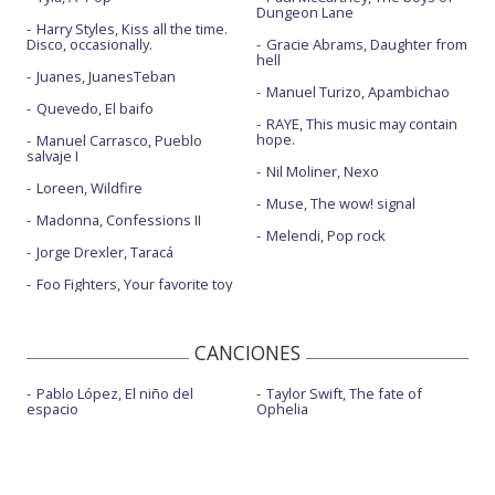
Dungeon Lane
Harry Styles, Kiss all the time.
Disco, occasionally.
Gracie Abrams, Daughter from
hell
Juanes, JuanesTeban
Manuel Turizo, Apambichao
Quevedo, El baifo
RAYE, This music may contain
hope.
Manuel Carrasco, Pueblo
salvaje I
Nil Moliner, Nexo
Loreen, Wildfire
Muse, The wow! signal
Madonna, Confessions II
Melendi, Pop rock
Jorge Drexler, Taracá
Foo Fighters, Your favorite toy
CANCIONES
Pablo López, El niño del
Taylor Swift, The fate of
espacio
Ophelia