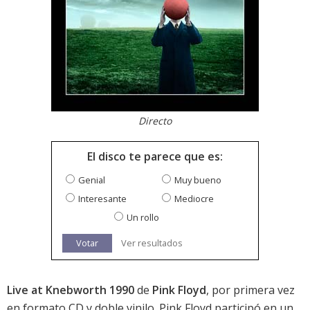
Directo
El disco te parece que es:
Genial
Muy bueno
Interesante
Mediocre
Un rollo
Votar
Ver resultados
Live at Knebworth 1990
de
Pink Floyd
, por primera vez
en formato CD y doble vinilo. Pink Floyd participó en un