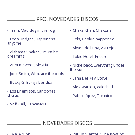
PRO. NOVEDADES DISCOS
Train, Mad dog in the fog
Chaka Khan, Chakzilla
Leon Bridges, Happiness
Eels, Cookie happened
anytime
Álvaro de Luna, Azulejos
Alabama Shakes, I must be
dreaming
Tokio Hotel, Encore
Anni B Sweet, Alegría
Nickelback, Everything under
the sun
Jorja Smith, What are the odds
Lana Del Rey, Stove
Becky G, Baraja bendita
Alex Warren, Wildchild
Los Enemigos, Canciones
chulas
Pablo López, El cuatro
Soft Cell, Danceteria
NOVEDADES DISCOS
Tyla, A*Pop
Paul McCartney, The boys of