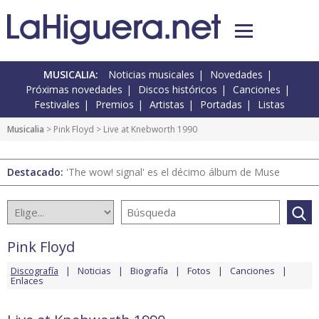
MUSICALIA:
Noticias musicales
Novedades
Próximas novedades
Discos históricos
Canciones
Festivales
Premios
Artistas
Portadas
Listas
Musicalia
>
Pink Floyd
> Live at Knebworth 1990
Destacado:
'The wow! signal' es el décimo álbum de Muse
Pink Floyd
Discografía
Noticias
Biografía
Fotos
Canciones
Enlaces