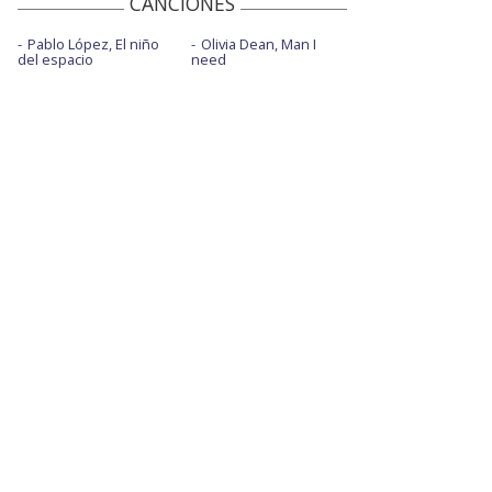
CANCIONES
Pablo López, El niño
Olivia Dean, Man I
del espacio
need