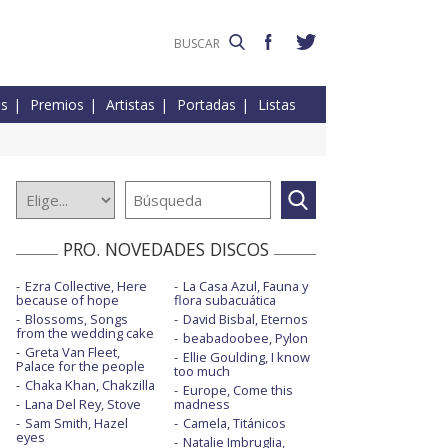
es
Premios
Artistas
Portadas
Listas
PRO. NOVEDADES DISCOS
Ezra Collective, Here
La Casa Azul, Fauna y
because of hope
flora subacuática
Blossoms, Songs
David Bisbal, Eternos
from the wedding cake
beabadoobee, Pylon
Greta Van Fleet,
Ellie Goulding, I know
Palace for the people
too much
Chaka Khan, Chakzilla
Europe, Come this
Lana Del Rey, Stove
madness
Sam Smith, Hazel
Camela, Titánicos
eyes
Natalie Imbruglia,