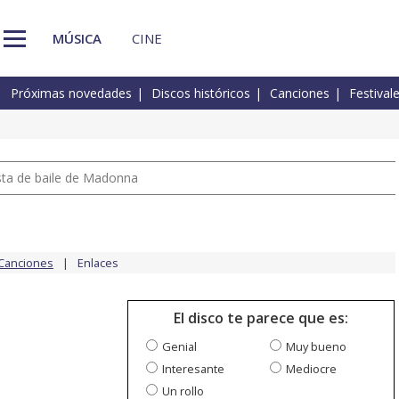
MÚSICA
CINE
Próximas novedades
Discos históricos
Canciones
Festival
pista de baile de Madonna
Canciones
Enlaces
El disco te parece que es:
Genial
Muy bueno
Interesante
Mediocre
Un rollo