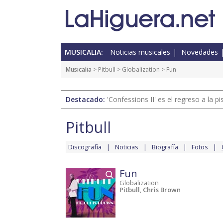
MUSICALIA:
Noticias musicales
Novedades
Musicalia
>
Pitbull
>
Globalization
> Fun
Destacado:
'Confessions II' es el regreso a la 
Pitbull
Discografía
Noticias
Biografía
Fotos
Fun
Globalization
Pitbull
,
Chris Brown