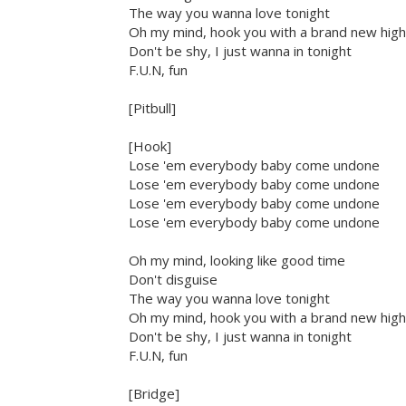
The way you wanna love tonight
Oh my mind, hook you with a brand new high
Don't be shy, I just wanna in tonight
F.U.N, fun
[Pitbull]
[Hook]
Lose 'em everybody baby come undone
Lose 'em everybody baby come undone
Lose 'em everybody baby come undone
Lose 'em everybody baby come undone
Oh my mind, looking like good time
Don't disguise
The way you wanna love tonight
Oh my mind, hook you with a brand new high
Don't be shy, I just wanna in tonight
F.U.N, fun
[Bridge]