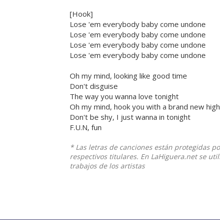
[Hook]
Lose 'em everybody baby come undone
Lose 'em everybody baby come undone
Lose 'em everybody baby come undone
Lose 'em everybody baby come undone
Oh my mind, looking like good time
Don't disguise
The way you wanna love tonight
Oh my mind, hook you with a brand new high
Don't be shy, I just wanna in tonight
F.U.N, fun
* Las letras de canciones están protegidas p
respectivos titulares. En LaHiguera.net se ut
trabajos de los artistas