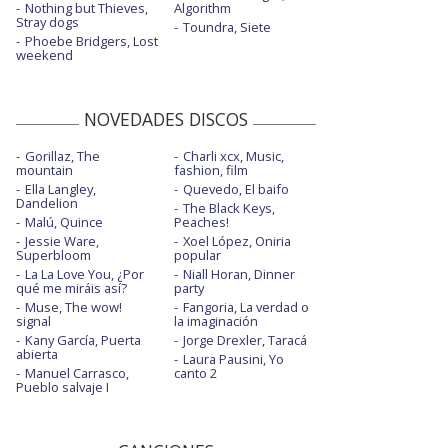
Nothing but Thieves,
Algorithm
Stray dogs
Toundra, Siete
Phoebe Bridgers, Lost
weekend
NOVEDADES DISCOS
Gorillaz, The
Charli xcx, Music,
mountain
fashion, film
Ella Langley,
Quevedo, El baifo
Dandelion
The Black Keys,
Malú, Quince
Peaches!
Jessie Ware,
Xoel López, Oniria
Superbloom
popular
La La Love You, ¿Por
Niall Horan, Dinner
qué me miráis así?
party
Muse, The wow!
Fangoria, La verdad o
signal
la imaginación
Kany García, Puerta
Jorge Drexler, Taracá
abierta
Laura Pausini, Yo
Manuel Carrasco,
canto 2
Pueblo salvaje I