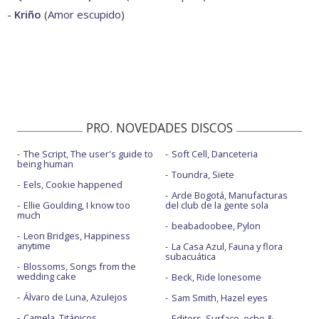
-
Kriño
(
Amor escupido
)
PRO. NOVEDADES DISCOS
The Script, The user's guide to
Soft Cell, Danceteria
being human
Toundra, Siete
Eels, Cookie happened
Arde Bogotá, Manufacturas
Ellie Goulding, I know too
del club de la gente sola
much
beabadoobee, Pylon
Leon Bridges, Happiness
anytime
La Casa Azul, Fauna y flora
subacuática
Blossoms, Songs from the
wedding cake
Beck, Ride lonesome
Álvaro de Luna, Azulejos
Sam Smith, Hazel eyes
Camela, Titánicos
Editors, Surface, echo &