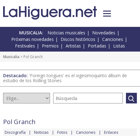
MUSICALIA:
Noticias musicales
Novedades
Próximas novedades
Discos históricos
Canciones
Festivales
Premios
Artistas
Portadas
Listas
Musicalia
> Pol Granch
Destacado:
'Foreign tongues' es el vigesimoquinto álbum de
estudio de los Rolling Stones
Pol Granch
Discografía
Noticias
Fotos
Canciones
Enlaces