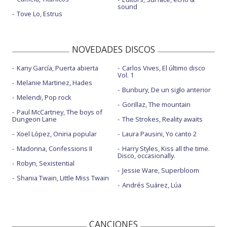
sound
Tove Lo, Estrus
NOVEDADES DISCOS
Kany García, Puerta abierta
Carlos Vives, El último disco
Vol. 1
Melanie Martinez, Hades
Bunbury, De un siglo anterior
Melendi, Pop rock
Gorillaz, The mountain
Paul McCartney, The boys of
Dungeon Lane
The Strokes, Reality awaits
Xoel López, Oniria popular
Laura Pausini, Yo canto 2
Madonna, Confessions II
Harry Styles, Kiss all the time.
Disco, occasionally.
Robyn, Sexistential
Jessie Ware, Superbloom
Shania Twain, Little Miss Twain
Andrés Suárez, Lúa
CANCIONES