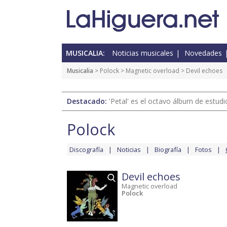
MUSICALIA:
Noticias musicales
Novedades
Musicalia
>
Polock
>
Magnetic overload
> Devil echoes
Destacado:
'Petal' es el octavo álbum de estud
Polock
Discografía
Noticias
Biografía
Fotos
Devil echoes
Magnetic overload
Polock