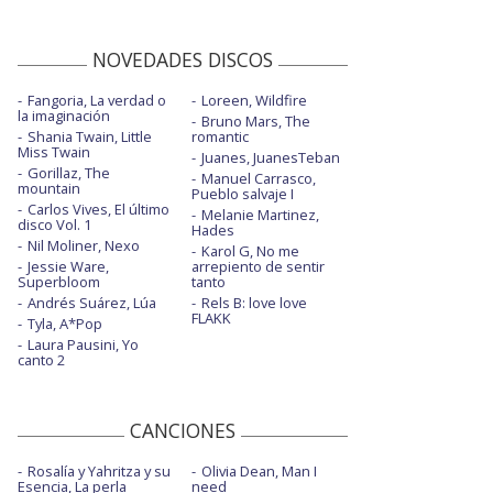
NOVEDADES DISCOS
Fangoria, La verdad o
Loreen, Wildfire
la imaginación
Bruno Mars, The
Shania Twain, Little
romantic
Miss Twain
Juanes, JuanesTeban
Gorillaz, The
Manuel Carrasco,
mountain
Pueblo salvaje I
Carlos Vives, El último
Melanie Martinez,
disco Vol. 1
Hades
Nil Moliner, Nexo
Karol G, No me
Jessie Ware,
arrepiento de sentir
Superbloom
tanto
Andrés Suárez, Lúa
Rels B: love love
FLAKK
Tyla, A*Pop
Laura Pausini, Yo
canto 2
CANCIONES
Rosalía y Yahritza y su
Olivia Dean, Man I
Esencia, La perla
need