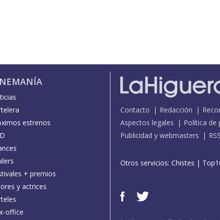
INEMANÍA
icias
telera
Contacto
Redacción
Reco
óximos estrenos
Aspectos legales
Política de
D
Publicidad y webmasters
RS
ances
ilers
Otros servicios:
Chistes
|
Top1
stivales + premios
ores y actrices
teles
x-office