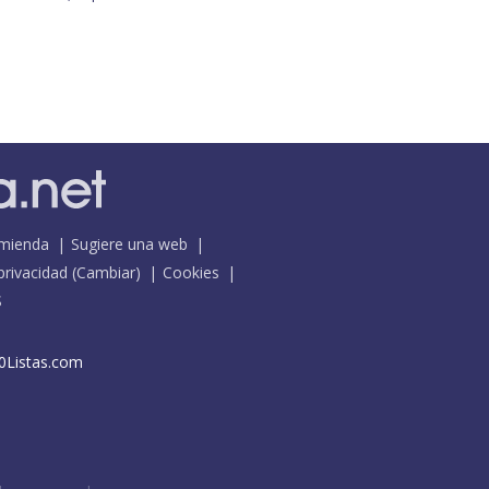
mienda
Sugiere una web
 privacidad
(
Cambiar
)
Cookies
S
0Listas.com