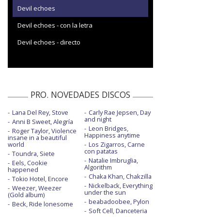
Devil echoes
Devil echoes - con la letra
Devil echoes - directo
PRO. NOVEDADES DISCOS
Lana Del Rey, Stove
Carly Rae Jepsen, Day
and night
Anni B Sweet, Alegría
Leon Bridges,
Roger Taylor, Violence
Happiness anytime
insane in a beautiful
world
Los Zigarros, Carne
con patatas
Toundra, Siete
Natalie Imbruglia,
Eels, Cookie
Algorithm
happened
Chaka Khan, Chakzilla
Tokio Hotel, Encore
Nickelback, Everything
Weezer, Weezer
under the sun
(Gold album)
beabadoobee, Pylon
Beck, Ride lonesome
Soft Cell, Danceteria