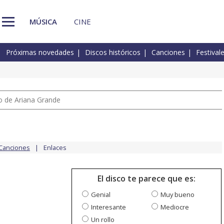
MÚSICA
CINE
Próximas novedades
Discos históricos
Canciones
Festival
io de Ariana Grande
Canciones
Enlaces
El disco te parece que es:
Genial
Muy bueno
Interesante
Mediocre
Un rollo