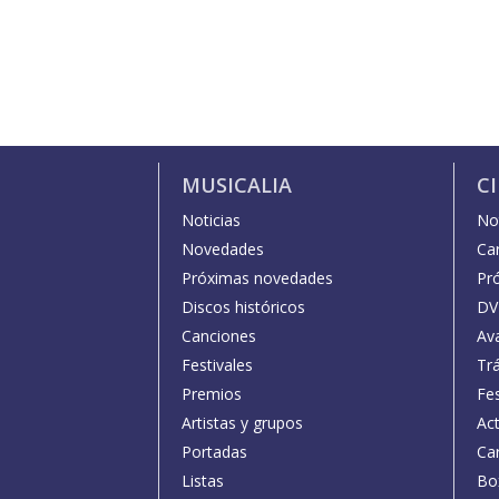
MUSICALIA
C
Noticias
Not
Novedades
Car
Próximas novedades
Pr
Discos históricos
DV
Canciones
Av
Festivales
Trá
Premios
Fe
Artistas y grupos
Act
Portadas
Car
Listas
Bo