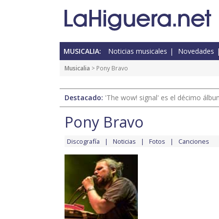
MUSICALIA:
Noticias musicales
Novedades
Musicalia
> Pony Bravo
Destacado:
'The wow! signal' es el décimo álb
Pony Bravo
Discografía
Noticias
Fotos
Canciones