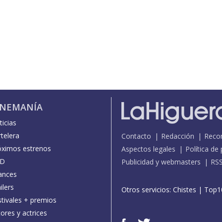
INEMANÍA
icias
telera
Contacto
Redacción
Reco
óximos estrenos
Aspectos legales
Política de
D
Publicidad y webmasters
RS
ances
ilers
Otros servicios:
Chistes
|
Top1
stivales + premios
ores y actrices