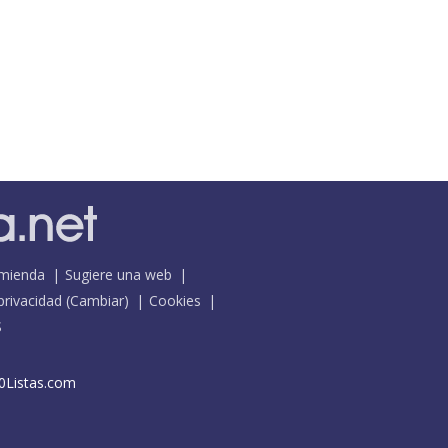
mienda
Sugiere una web
 privacidad
(
Cambiar
)
Cookies
S
0Listas.com