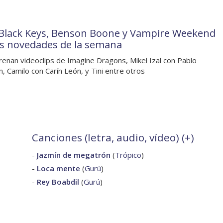
Black Keys, Benson Boone y Vampire Weekend
as novedades de la semana
renan videoclips de Imagine Dragons, Mikel Izal con Pablo
n, Camilo con Carín León, y Tini entre otros
Canciones (letra, audio, vídeo) (
+
)
-
Jazmín de megatrón
(
Trópico
)
-
Loca mente
(
Gurú
)
-
Rey Boabdil
(
Gurú
)