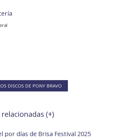
cería
eral
OS DISCOS DE PONY BRAVO
 relacionadas (
+
)
l por días de Brisa Festival 2025