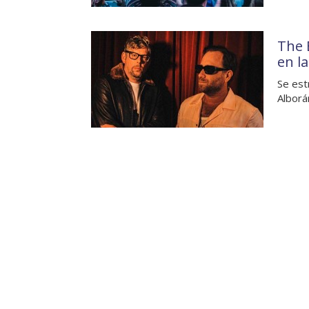
The 
en l
Se est
Alborá