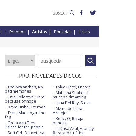
es
Premios
Artistas
Portadas
Listas
PRO. NOVEDADES DISCOS
The Avalanches, No
Tokio Hotel, Encore
bad memories
Alabama Shakes, I
Ezra Collective, Here
must be dreaming
because of hope
Lana Del Rey, Stove
David Bisbal, Eternos
Álvaro de Luna,
Train, Mad dog in the
Azulejos
fog
Becky G, Baraja
Greta Van Fleet,
bendita
Palace for the people
La Casa Azul, Fauna y
Soft Cell, Danceteria
flora subacuática