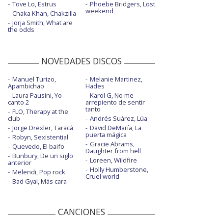
Tove Lo, Estrus
Phoebe Bridgers, Lost
weekend
Chaka Khan, Chakzilla
Jorja Smith, What are
the odds
NOVEDADES DISCOS
Manuel Turizo,
Melanie Martinez,
Apambichao
Hades
Laura Pausini, Yo
Karol G, No me
canto 2
arrepiento de sentir
tanto
FLO, Therapy at the
club
Andrés Suárez, Lúa
Jorge Drexler, Taracá
David DeMaría, La
puerta mágica
Robyn, Sexistential
Gracie Abrams,
Quevedo, El baifo
Daughter from hell
Bunbury, De un siglo
Loreen, Wildfire
anterior
Holly Humberstone,
Melendi, Pop rock
Cruel world
Bad Gyal, Más cara
CANCIONES