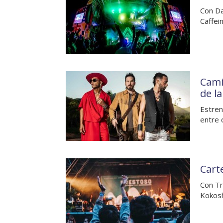
Con Da
Caffei
Cami
de l
Estren
entre 
Cart
Con Tr
Kokosh