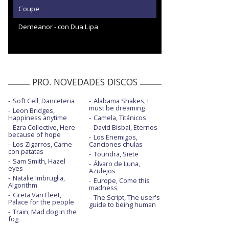
Coupe
Demeanor - con Dua Lipa
PRO. NOVEDADES DISCOS
Soft Cell, Danceteria
Alabama Shakes, I
must be dreaming
Leon Bridges,
Happiness anytime
Camela, Titánicos
Ezra Collective, Here
David Bisbal, Eternos
because of hope
Los Enemigos,
Los Zigarros, Carne
Canciones chulas
con patatas
Toundra, Siete
Sam Smith, Hazel
Álvaro de Luna,
eyes
Azulejos
Natalie Imbruglia,
Europe, Come this
Algorithm
madness
Greta Van Fleet,
The Script, The user's
Palace for the people
guide to being human
Train, Mad dog in the
fog