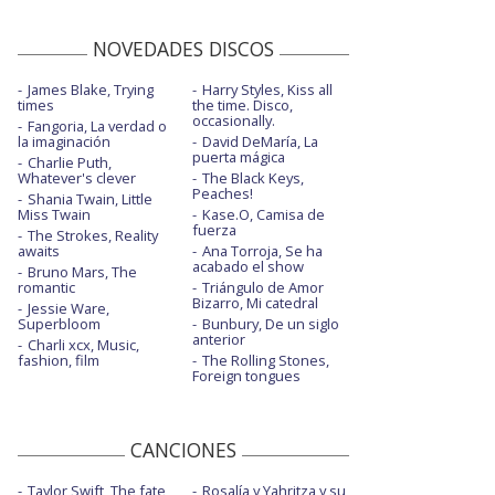
NOVEDADES DISCOS
James Blake, Trying
Harry Styles, Kiss all
times
the time. Disco,
occasionally.
Fangoria, La verdad o
la imaginación
David DeMaría, La
puerta mágica
Charlie Puth,
Whatever's clever
The Black Keys,
Peaches!
Shania Twain, Little
Miss Twain
Kase.O, Camisa de
fuerza
The Strokes, Reality
awaits
Ana Torroja, Se ha
acabado el show
Bruno Mars, The
romantic
Triángulo de Amor
Bizarro, Mi catedral
Jessie Ware,
Superbloom
Bunbury, De un siglo
anterior
Charli xcx, Music,
fashion, film
The Rolling Stones,
Foreign tongues
CANCIONES
Taylor Swift, The fate
Rosalía y Yahritza y su