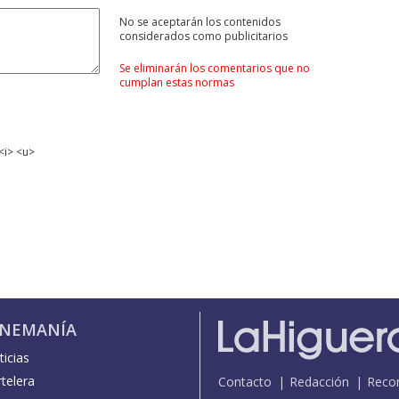
No se aceptarán los contenidos
considerados como publicitarios
Se eliminarán los comentarios que no
cumplan estas normas
<i> <u>
INEMANÍA
icias
telera
Contacto
Redacción
Reco