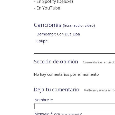
-
En Spotify
(
Deluxe
)
-
En YouTube
Canciones
(letra, audio, vídeo)
Demeanor
: Con
Dua Lipa
Coupe
Sección de opinión
Comentarios enviado
No hay comentarios por el momento
Deja tu comentario
Rellena y envía el f
Nombre *:
Mensaje *:
(500 caracteres máx)