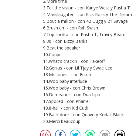
2.More time
3.Tell the vision - con Kanye West y Pusha T
4.Manslaughter - con Rick Ross y The-Dream
5.Bout a million - con 42 Dugg y 21 Savage
6.Brush em - con Rah Swish
7.Top shotta - con Pusha T, Travi y Beam
8.30 - con Bizzy Banks
9.Beat the speaker
10.Coupe
11.What's crackin - con Takeoff
12.Genius - con Lil Tjay y Swae Lee
13.Mr. Jones - con Future
14.Woo baby interlude
15.Woo baby - con Chris Brown
16.Demeanor - con Dua Lipa
17.Spoiled - con Pharrell
18.8-ball - con Kid Cudi
19.Back door - con Quavo y Kodak Black
20.Merci beaucoup