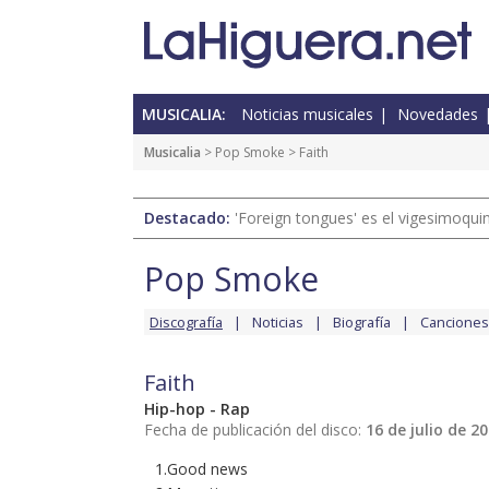
MUSICALIA:
Noticias musicales
Novedades
Musicalia
>
Pop Smoke
> Faith
Destacado:
'Foreign tongues' es el vigesimoqui
Pop Smoke
Discografía
Noticias
Biografía
Canciones
Faith
Hip-hop - Rap
Fecha de publicación del disco:
16 de julio de 2
1.Good news