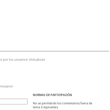
s por los usuarios!
(
Actualizar
)
ormulario!
NORMAS DE PARTICIPACIÓN
No se permitirán los comentarios fuera de
tema ó injuriantes