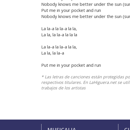
Nobody knows me better under the sun (sun
Put me in your pocket and run
Nobody knows me better under the sun (sun
La la-a la la-a la la,
La la, la la-a la la la
La la-a la la-a la la,
La la, la la-a
Put me in your pocket and run
* Las letras de canciones están protegidas p
respectivos titulares. En LaHiguera.net se ut
trabajos de los artistas
MUSICALIA
C