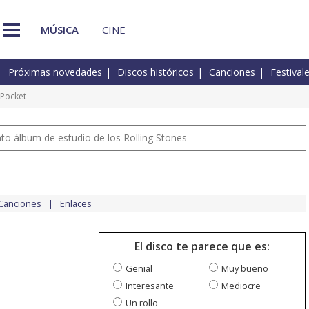
MÚSICA
CINE
Próximas novedades
Discos históricos
Canciones
Festival
Pocket
nto álbum de estudio de los Rolling Stones
Canciones
Enlaces
El disco te parece que es:
Genial
Muy bueno
Interesante
Mediocre
Un rollo