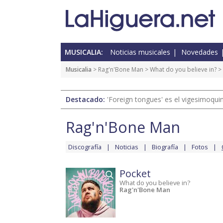
MUSICALIA:
Noticias musicales
Novedades
Musicalia
>
Rag'n'Bone Man
>
What do you believe in?
> 
Destacado:
'Foreign tongues' es el vigesimoqui
Rag'n'Bone Man
Discografía
Noticias
Biografía
Fotos
Pocket
What do you believe in?
Rag'n'Bone Man