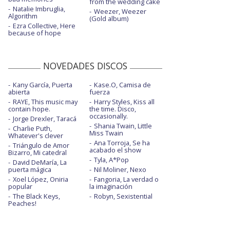
from the wedding cake
Natalie Imbruglia,
Weezer, Weezer
Algorithm
(Gold album)
Ezra Collective, Here
because of hope
NOVEDADES DISCOS
Kany García, Puerta
Kase.O, Camisa de
abierta
fuerza
RAYE, This music may
Harry Styles, Kiss all
contain hope.
the time. Disco,
occasionally.
Jorge Drexler, Taracá
Shania Twain, Little
Charlie Puth,
Miss Twain
Whatever's clever
Ana Torroja, Se ha
Triángulo de Amor
acabado el show
Bizarro, Mi catedral
Tyla, A*Pop
David DeMaría, La
puerta mágica
Nil Moliner, Nexo
Xoel López, Oniria
Fangoria, La verdad o
popular
la imaginación
The Black Keys,
Robyn, Sexistential
Peaches!