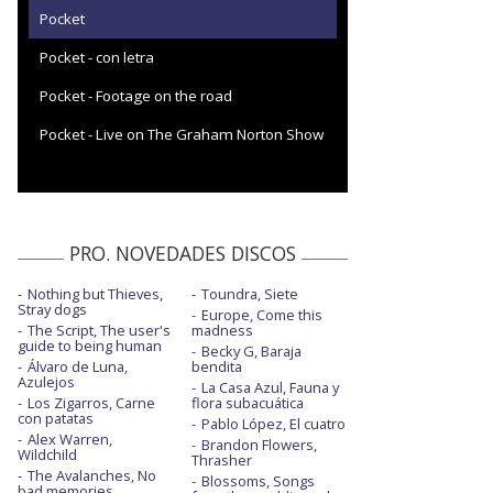
Pocket
Pocket - con letra
Pocket - Footage on the road
Pocket - Live on The Graham Norton Show
PRO. NOVEDADES DISCOS
Nothing but Thieves,
Toundra, Siete
Stray dogs
Europe, Come this
The Script, The user's
madness
guide to being human
Becky G, Baraja
Álvaro de Luna,
bendita
Azulejos
La Casa Azul, Fauna y
Los Zigarros, Carne
flora subacuática
con patatas
Pablo López, El cuatro
Alex Warren,
Brandon Flowers,
Wildchild
Thrasher
The Avalanches, No
Blossoms, Songs
bad memories