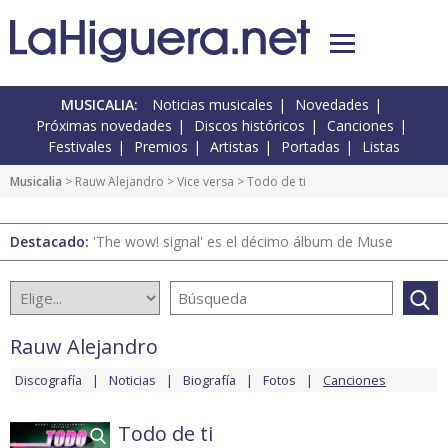
MUSICALIA:
Noticias musicales
Novedades
Próximas novedades
Discos históricos
Canciones
Festivales
Premios
Artistas
Portadas
Listas
Musicalia
>
Rauw Alejandro
>
Vice versa
> Todo de ti
Destacado:
'The wow! signal' es el décimo álbum de Muse
Rauw Alejandro
Discografía
Noticias
Biografía
Fotos
Canciones
Todo de ti