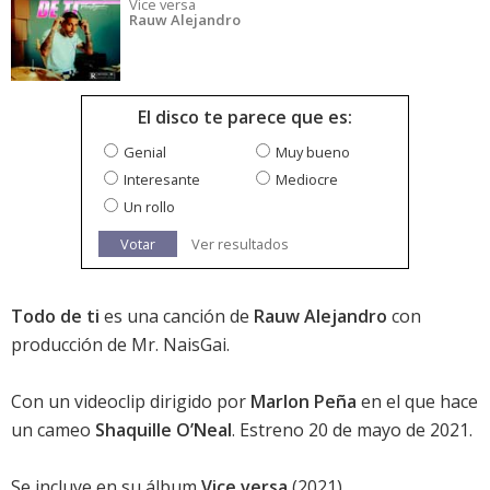
Vice versa
Rauw Alejandro
El disco te parece que es:
Genial
Muy bueno
Interesante
Mediocre
Un rollo
Votar
Ver resultados
Todo de ti
es una canción de
Rauw Alejandro
con
producción de Mr. NaisGai.
Con un videoclip dirigido por
Marlon Peña
en el que hace
un cameo
Shaquille O’Neal
. Estreno 20 de mayo de 2021.
Se incluye en su álbum
Vice versa
(2021).