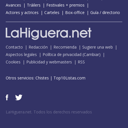
Avances
Tráilers
Festivales + premios
Actores y actrices
Carteles
Box-office
Guía / directorio
Contacto
Redacción
Recomienda
Sugiere una web
Aspectos legales
Política de privacidad
(
Cambiar
)
Cookies
Publicidad y webmasters
RSS
Otros servicios:
Chistes
|
Top10Listas.com
LaHiguera.net. Todos los derechos reservados