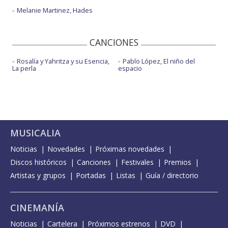
Melanie Martinez, Hades
CANCIONES
Rosalía y Yahritza y su Esencia,
Pablo López, El niño del
La perla
espacio
MUSICALIA
Noticias
Novedades
Próximas novedades
Discos históricos
Canciones
Festivales
Premios
Artistas y grupos
Portadas
Listas
Guía / directorio
CINEMANÍA
Noticias
Cartelera
Próximos estrenos
DVD