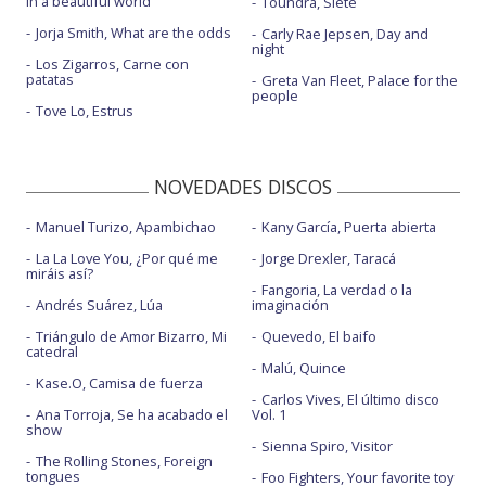
in a beautiful world
Toundra, Siete
Jorja Smith, What are the odds
Carly Rae Jepsen, Day and
night
Los Zigarros, Carne con
patatas
Greta Van Fleet, Palace for the
people
Tove Lo, Estrus
NOVEDADES DISCOS
Manuel Turizo, Apambichao
Kany García, Puerta abierta
La La Love You, ¿Por qué me
Jorge Drexler, Taracá
miráis así?
Fangoria, La verdad o la
Andrés Suárez, Lúa
imaginación
Triángulo de Amor Bizarro, Mi
Quevedo, El baifo
catedral
Malú, Quince
Kase.O, Camisa de fuerza
Carlos Vives, El último disco
Ana Torroja, Se ha acabado el
Vol. 1
show
Sienna Spiro, Visitor
The Rolling Stones, Foreign
tongues
Foo Fighters, Your favorite toy