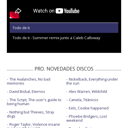
Todo de ti
Todo de ti - Summer remix junto a Caleb Calloway
PRO. NOVEDADES DISCOS
The Avalanches, No bad
Nickelback, Everything under
memories
the sun
David Bisbal, Eternos
Alex Warren, Wildchild
The Script, The user's guide to
Camela, Titánicos
being human
Eels, Cookie happened
Nothing but Thieves, Stray
dogs
Phoebe Bridgers, Lost
weekend
Roger Taylor, Violence insane