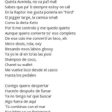
Quinta Avenida, no va pa’l mall
Sabes que pa’ ti siempre estoy on call
En la Raptor me gusta ponerla en “Ford”
El jogger large, la camisa small
Como la dieta Keto
Por ti me controlo y me quedo quieto
Aunque quiero comerte to’ eso completo
De ese culo me convertí un teco, eh
Micro dosis, rola, oxy
Besando esos labios glossy
Ya yo le di en to’as las posi
Shampoo de coco,
Chanel su wallet
Me vuelve loco desde el casco
Hasta los pedales
Contigo quiero despertar
Hacerlo después de fumar
Ya no tengo na’ que buscar
Algo fuera de aquí
Tú combinas con el mar
Ese bikini se ve fenomenal