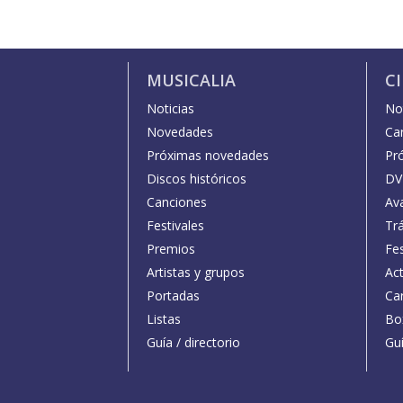
MUSICALIA
C
Noticias
Not
Novedades
Car
Próximas novedades
Pr
Discos históricos
DV
Canciones
Av
Festivales
Trá
Premios
Fe
Artistas y grupos
Act
Portadas
Car
Listas
Bo
Guía / directorio
Guí