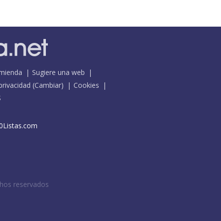
mienda
Sugiere una web
 privacidad
(
Cambiar
)
Cookies
S
0Listas.com
chos reservados