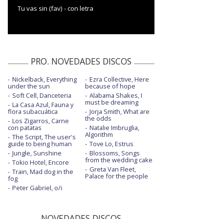
Tu vas sin (fav) - con letra
PRO. NOVEDADES DISCOS
Nickelback, Everything
Ezra Collective, Here
under the sun
because of hope
Soft Cell, Danceteria
Alabama Shakes, I
must be dreaming
La Casa Azul, Fauna y
flora subacuática
Jorja Smith, What are
the odds
Los Zigarros, Carne
con patatas
Natalie Imbruglia,
Algorithm
The Script, The user's
guide to being human
Tove Lo, Estrus
Jungle, Sunshine
Blossoms, Songs
from the wedding cake
Tokio Hotel, Encore
Greta Van Fleet,
Train, Mad dog in the
Palace for the people
fog
Peter Gabriel, o/i
NOVEDADES DISCOS