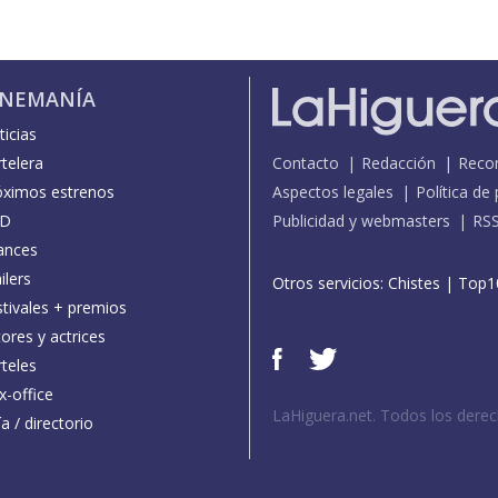
INEMANÍA
icias
telera
Contacto
Redacción
Reco
óximos estrenos
Aspectos legales
Política de
D
Publicidad y webmasters
RS
ances
ilers
Otros servicios:
Chistes
|
Top1
stivales + premios
ores y actrices
teles
x-office
LaHiguera.net. Todos los dere
a / directorio