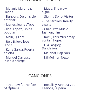
Melanie Martinez,
Muse, The wow!
Hades
signal
Bunbury, De un siglo
Sienna Spiro, Visitor
anterior
The Strokes, Reality
Juanes, JuanesTeban
awaits
Xoel López, Oniria
Charli xcx, Music,
popular
fashion, film
Malú, Quince
RAYE, This music may
contain hope.
Rels B: love love
FLAKK
Ella Langley,
Dandelion
Kany García, Puerta
abierta
Melendi, Pop rock
Manuel Carrasco,
Nil Moliner, Nexo
Pueblo salvaje I
CANCIONES
Taylor Swift, The fate
Rosalía y Yahritza y su
of Ophelia
Esencia, La perla