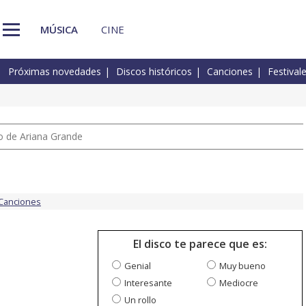
MÚSICA
CINE
Próximas novedades
Discos históricos
Canciones
Festival
io de Ariana Grande
Canciones
El disco te parece que es:
Genial
Muy bueno
Interesante
Mediocre
Un rollo