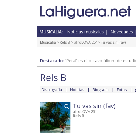
MUSICALIA:
Noticias musicales
Novedades
Musicalia
>
Rels B
>
afroLOVA 25'
> Tu vas sin (fav)
Destacado:
'Petal' es el octavo álbum de estud
Rels B
Discografía
Noticias
Biografía
Fotos
Tu vas sin (fav)
afroLOVA 25'
Rels B