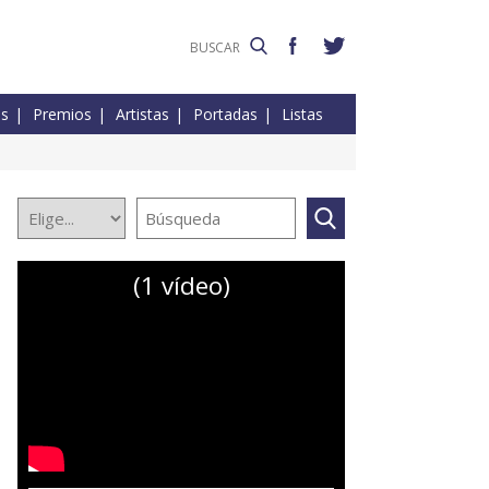
es
Premios
Artistas
Portadas
Listas
(1 vídeo)