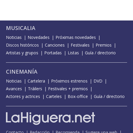
MUSICALIA
Noticias
Novedades
Próximas novedades
Discos históricos
Canciones
Festivales
Premios
Artistas y grupos
Portadas
Listas
Guía / directorio
CINEMANÍA
Noticias
Cartelera
Próximos estrenos
DVD
Avances
Tráilers
Festivales + premios
Actores y actrices
Carteles
Box-office
Guía / directorio
Contacto
Redacción
Recomienda
Sugiere una web