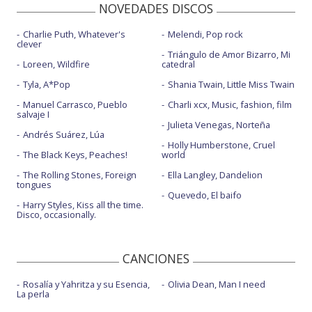
NOVEDADES DISCOS
Charlie Puth, Whatever's
Melendi, Pop rock
clever
Triángulo de Amor Bizarro, Mi
Loreen, Wildfire
catedral
Tyla, A*Pop
Shania Twain, Little Miss Twain
Manuel Carrasco, Pueblo
Charli xcx, Music, fashion, film
salvaje I
Julieta Venegas, Norteña
Andrés Suárez, Lúa
Holly Humberstone, Cruel
The Black Keys, Peaches!
world
The Rolling Stones, Foreign
Ella Langley, Dandelion
tongues
Quevedo, El baifo
Harry Styles, Kiss all the time.
Disco, occasionally.
CANCIONES
Rosalía y Yahritza y su Esencia,
Olivia Dean, Man I need
La perla