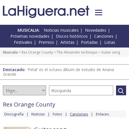
MUSICALIA:
Noticias musicales
Novedades
Próximas novedades
Discos históricos
Canciones
Festivales
Premios
Artistas
Portadas
Listas
Musicalia
>
Rex Orange County
>
The Alexander technique
> Guitar song
Destacado:
'Petal' es el octavo álbum de estudio de Ariana
Grande
Rex Orange County
Discografía
Noticias
Fotos
Canciones
Enlaces