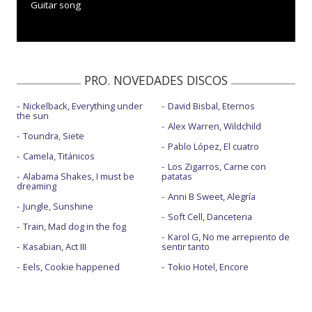
Guitar song
PRO. NOVEDADES DISCOS
Nickelback, Everything under
David Bisbal, Eternos
the sun
Alex Warren, Wildchild
Toundra, Siete
Pablo López, El cuatro
Camela, Titánicos
Los Zigarros, Carne con
Alabama Shakes, I must be
patatas
dreaming
Anni B Sweet, Alegría
Jungle, Sunshine
Soft Cell, Danceteria
Train, Mad dog in the fog
Karol G, No me arrepiento de
Kasabian, Act III
sentir tanto
Eels, Cookie happened
Tokio Hotel, Encore