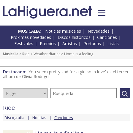
MUSICALIA:
Noticias musicales
Novedades
Próximas novedades
Discos históricos
Canciones
Festivales
Premios
Artistas
Portadas
Listas
Musicalia
>
Ride
>
Weather diaries
> Home is a feeling
Destacado:
'You seem pretty sad for a girl so in love' es el tercer
álbum de Olivia Rodrigo
Ride
Discografía
Noticias
Canciones