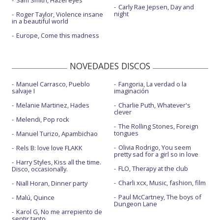
Sam Smith, Hazel eyes
Carly Rae Jepsen, Day and
night
Roger Taylor, Violence insane
in a beautiful world
Europe, Come this madness
NOVEDADES DISCOS
Manuel Carrasco, Pueblo
Fangoria, La verdad o la
salvaje I
imaginación
Melanie Martinez, Hades
Charlie Puth, Whatever's
clever
Melendi, Pop rock
The Rolling Stones, Foreign
tongues
Manuel Turizo, Apambichao
Olivia Rodrigo, You seem
Rels B: love love FLAKK
pretty sad for a girl so in love
Harry Styles, Kiss all the time.
FLO, Therapy at the club
Disco, occasionally.
Charli xcx, Music, fashion, film
Niall Horan, Dinner party
Paul McCartney, The boys of
Malú, Quince
Dungeon Lane
Karol G, No me arrepiento de
sentir tanto