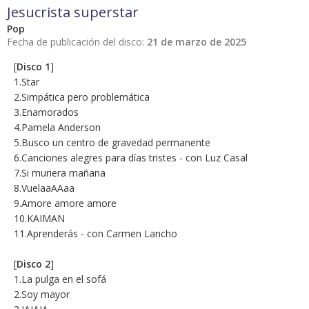
Jesucrista superstar
Pop
Fecha de publicación del disco:
21 de marzo de 2025
[
Disco 1
]
1.Star
2.Simpática pero problemática
3.Enamorados
4.Pamela Anderson
5.Busco un centro de gravedad permanente
6.Canciones alegres para días tristes - con Luz Casal
7.Si muriera mañana
8.VuelaaAAaa
9.Amore amore amore
10.KAIMAN
11.Aprenderás - con Carmen Lancho
[
Disco 2
]
1.La pulga en el sofá
2.Soy mayor