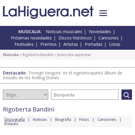
MUSICALIA:
Noticias musicales
Novedades
Próximas novedades
Discos históricos
Canciones
Festivales
Premios
Artistas
Portadas
Listas
Musicalia
>
Rigoberta Bandini
> Jesucrista superstar
Destacado:
'Foreign tongues' es el vigesimoquinto álbum de
estudio de los Rolling Stones
Rigoberta Bandini
Discografía
Noticias
Biografía
Fotos
Canciones
Enlaces