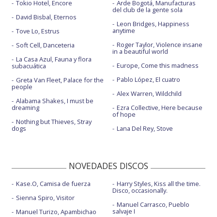
Tokio Hotel, Encore
Arde Bogotá, Manufacturas
del club de la gente sola
David Bisbal, Eternos
Leon Bridges, Happiness
anytime
Tove Lo, Estrus
Roger Taylor, Violence insane
Soft Cell, Danceteria
in a beautiful world
La Casa Azul, Fauna y flora
Europe, Come this madness
subacuática
Pablo López, El cuatro
Greta Van Fleet, Palace for the
people
Alex Warren, Wildchild
Alabama Shakes, I must be
dreaming
Ezra Collective, Here because
of hope
Nothing but Thieves, Stray
dogs
Lana Del Rey, Stove
NOVEDADES DISCOS
Kase.O, Camisa de fuerza
Harry Styles, Kiss all the time.
Disco, occasionally.
Sienna Spiro, Visitor
Manuel Carrasco, Pueblo
salvaje I
Manuel Turizo, Apambichao