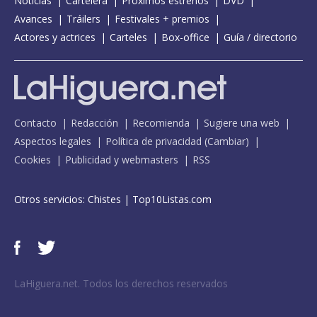
Noticias
Cartelera
Próximos estrenos
DVD
Avances
Tráilers
Festivales + premios
Actores y actrices
Carteles
Box-office
Guía / directorio
Contacto
Redacción
Recomienda
Sugiere una web
Aspectos legales
Política de privacidad
(
Cambiar
)
Cookies
Publicidad y webmasters
RSS
Otros servicios:
Chistes
|
Top10Listas.com
LaHiguera.net. Todos los derechos reservados