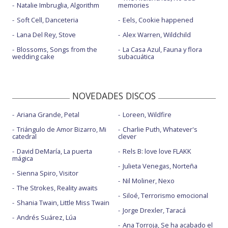
Natalie Imbruglia, Algorithm
memories
Soft Cell, Danceteria
Eels, Cookie happened
Lana Del Rey, Stove
Alex Warren, Wildchild
Blossoms, Songs from the
La Casa Azul, Fauna y flora
wedding cake
subacuática
NOVEDADES DISCOS
Ariana Grande, Petal
Loreen, Wildfire
Triángulo de Amor Bizarro, Mi
Charlie Puth, Whatever's
catedral
clever
David DeMaría, La puerta
Rels B: love love FLAKK
mágica
Julieta Venegas, Norteña
Sienna Spiro, Visitor
Nil Moliner, Nexo
The Strokes, Reality awaits
Siloé, Terrorismo emocional
Shania Twain, Little Miss Twain
Jorge Drexler, Taracá
Andrés Suárez, Lúa
Ana Torroja, Se ha acabado el