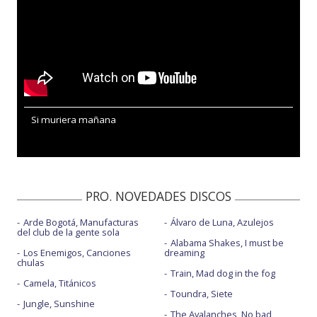
Si muriera mañana
PRO. NOVEDADES DISCOS
Arde Bogotá, Manufacturas
Álvaro de Luna, Azulejos
del club de la gente sola
Alabama Shakes, I must be
Los Enemigos, Canciones
dreaming
chulas
Train, Mad dog in the fog
Camela, Titánicos
Toundra, Siete
Jungle, Sunshine
The Avalanches, No bad