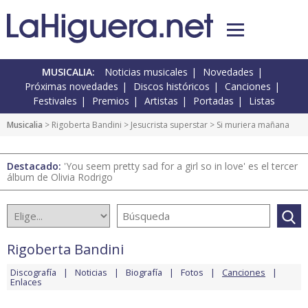
MUSICALIA:
Noticias musicales
Novedades
Próximas novedades
Discos históricos
Canciones
Festivales
Premios
Artistas
Portadas
Listas
Musicalia
>
Rigoberta Bandini
>
Jesucrista superstar
> Si muriera mañana
Destacado:
'You seem pretty sad for a girl so in love' es el tercer
álbum de Olivia Rodrigo
Rigoberta Bandini
Discografía
Noticias
Biografía
Fotos
Canciones
Enlaces