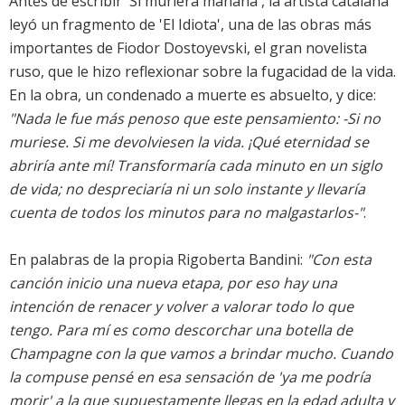
Antes de escribir 'Si muriera mañana', la artista catalana
leyó un fragmento de 'El Idiota', una de las obras más
importantes de Fiodor Dostoyevski, el gran novelista
ruso, que le hizo reflexionar sobre la fugacidad de la vida.
En la obra, un condenado a muerte es absuelto, y dice:
"Nada le fue más penoso que este pensamiento: -Si no
muriese. Si me devolviesen la vida. ¡Qué eternidad se
abriría ante mí! Transformaría cada minuto en un siglo
de vida; no despreciaría ni un solo instante y llevaría
cuenta de todos los minutos para no malgastarlos-"
.
En palabras de la propia Rigoberta Bandini:
"Con esta
canción inicio una nueva etapa, por eso hay una
intención de renacer y volver a valorar todo lo que
tengo. Para mí es como descorchar una botella de
Champagne con la que vamos a brindar mucho. Cuando
la compuse pensé en esa sensación de 'ya me podría
morir' a la que supuestamente llegas en la edad adulta y