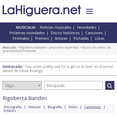
MUSICALIA:
Noticias musicales
Novedades
Próximas novedades
Discos históricos
Canciones
Festivales
Premios
Artistas
Portadas
Listas
Musicalia
>
Rigoberta Bandini
>
Jesucrista superstar
> Busco un centro de
gravedad permanente
Destacado:
'You seem pretty sad for a girl so in love' es el tercer
álbum de Olivia Rodrigo
Rigoberta Bandini
Discografía
Noticias
Biografía
Fotos
Canciones
Enlaces