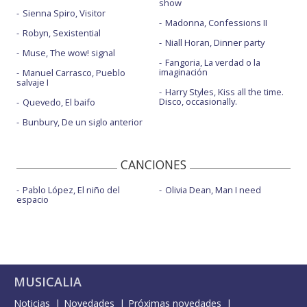
show
Sienna Spiro, Visitor
Madonna, Confessions II
Robyn, Sexistential
Niall Horan, Dinner party
Muse, The wow! signal
Fangoria, La verdad o la
imaginación
Manuel Carrasco, Pueblo
salvaje I
Harry Styles, Kiss all the time.
Disco, occasionally.
Quevedo, El baifo
Bunbury, De un siglo anterior
CANCIONES
Pablo López, El niño del
Olivia Dean, Man I need
espacio
MUSICALIA
Noticias
Novedades
Próximas novedades