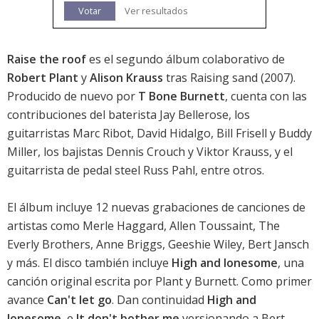
Votar
Ver resultados
Raise the roof
es el segundo álbum colaborativo de
Robert Plant
y
Alison Krauss
tras
Raising sand
(2007).
Producido de nuevo por
T Bone Burnett
, cuenta con las
contribuciones del baterista Jay Bellerose, los
guitarristas Marc Ribot, David Hidalgo, Bill Frisell y Buddy
Miller, los bajistas Dennis Crouch y Viktor Krauss, y el
guitarrista de pedal steel Russ Pahl, entre otros.
El álbum incluye 12 nuevas grabaciones de canciones de
artistas como Merle Haggard, Allen Toussaint, The
Everly Brothers, Anne Briggs, Geeshie Wiley, Bert Jansch
y más. El disco también incluye
High and lonesome
, una
canción original escrita por Plant y Burnett. Como primer
avance
Can't let go
. Dan continuidad
High and
lonesome
, e
It don't bother me
versionando a Bert