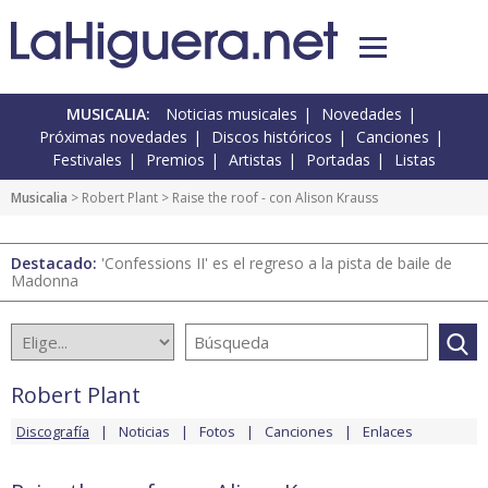
MUSICALIA:
Noticias musicales
Novedades
Próximas novedades
Discos históricos
Canciones
Festivales
Premios
Artistas
Portadas
Listas
Musicalia
>
Robert Plant
> Raise the roof - con Alison Krauss
Destacado:
'Confessions II' es el regreso a la pista de baile de
Madonna
Robert Plant
Discografía
Noticias
Fotos
Canciones
Enlaces