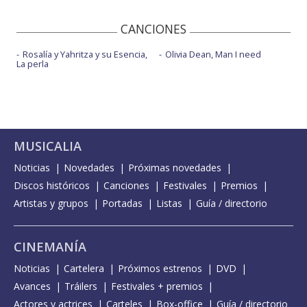
CANCIONES
Rosalía y Yahritza y su Esencia,
Olivia Dean, Man I need
La perla
MUSICALIA
Noticias
Novedades
Próximas novedades
Discos históricos
Canciones
Festivales
Premios
Artistas y grupos
Portadas
Listas
Guía / directorio
CINEMANÍA
Noticias
Cartelera
Próximos estrenos
DVD
Avances
Tráilers
Festivales + premios
Actores y actrices
Carteles
Box-office
Guía / directorio