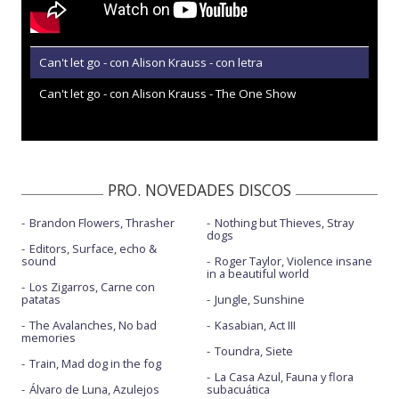
Can't let go - con Alison Krauss - con letra
Can't let go - con Alison Krauss - The One Show
PRO. NOVEDADES DISCOS
Brandon Flowers, Thrasher
Nothing but Thieves, Stray
dogs
Editors, Surface, echo &
sound
Roger Taylor, Violence insane
in a beautiful world
Los Zigarros, Carne con
patatas
Jungle, Sunshine
The Avalanches, No bad
Kasabian, Act III
memories
Toundra, Siete
Train, Mad dog in the fog
La Casa Azul, Fauna y flora
Álvaro de Luna, Azulejos
subacuática