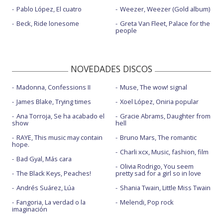
Pablo López, El cuatro
Weezer, Weezer (Gold album)
Beck, Ride lonesome
Greta Van Fleet, Palace for the
people
NOVEDADES DISCOS
Madonna, Confessions II
Muse, The wow! signal
James Blake, Trying times
Xoel López, Oniria popular
Ana Torroja, Se ha acabado el
Gracie Abrams, Daughter from
show
hell
RAYE, This music may contain
Bruno Mars, The romantic
hope.
Charli xcx, Music, fashion, film
Bad Gyal, Más cara
Olivia Rodrigo, You seem
The Black Keys, Peaches!
pretty sad for a girl so in love
Andrés Suárez, Lúa
Shania Twain, Little Miss Twain
Fangoria, La verdad o la
Melendi, Pop rock
imaginación