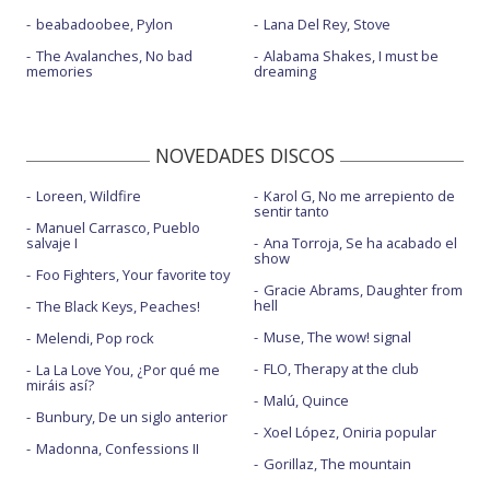
beabadoobee, Pylon
Lana Del Rey, Stove
The Avalanches, No bad
Alabama Shakes, I must be
memories
dreaming
NOVEDADES DISCOS
Loreen, Wildfire
Karol G, No me arrepiento de
sentir tanto
Manuel Carrasco, Pueblo
salvaje I
Ana Torroja, Se ha acabado el
show
Foo Fighters, Your favorite toy
Gracie Abrams, Daughter from
hell
The Black Keys, Peaches!
Muse, The wow! signal
Melendi, Pop rock
FLO, Therapy at the club
La La Love You, ¿Por qué me
miráis así?
Malú, Quince
Bunbury, De un siglo anterior
Xoel López, Oniria popular
Madonna, Confessions II
Gorillaz, The mountain