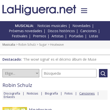
MUSICALIA:
Noticias musicales
Novedades
Próximas novedades
Discos históricos
Canciones
Festivales
Premios
Artistas
Portadas
Listas
Musicalia
>
Robin Schulz
>
Sugar
> Heatwave
Destacado:
'The wow! signal' es el décimo álbum de Muse
Robin Schulz
Discografía
Noticias
Biografía
Fotos
Canciones
Enlaces
Heatwave