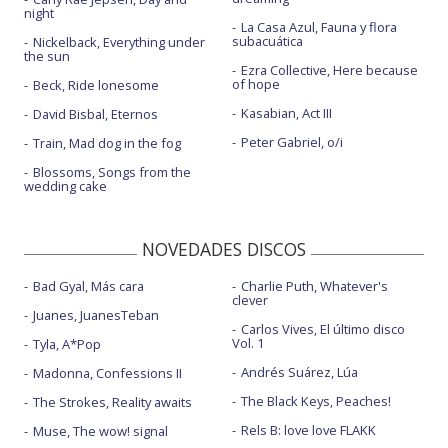
night
La Casa Azul, Fauna y flora
subacuática
Nickelback, Everything under
the sun
Ezra Collective, Here because
of hope
Beck, Ride lonesome
Kasabian, Act III
David Bisbal, Eternos
Peter Gabriel, o/i
Train, Mad dog in the fog
Blossoms, Songs from the
wedding cake
NOVEDADES DISCOS
Bad Gyal, Más cara
Charlie Puth, Whatever's
clever
Juanes, JuanesTeban
Carlos Vives, El último disco
Vol. 1
Tyla, A*Pop
Andrés Suárez, Lúa
Madonna, Confessions II
The Black Keys, Peaches!
The Strokes, Reality awaits
Rels B: love love FLAKK
Muse, The wow! signal