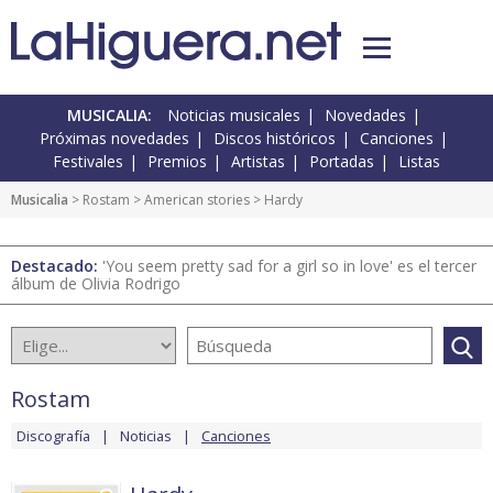
MUSICALIA:
Noticias musicales
Novedades
Próximas novedades
Discos históricos
Canciones
Festivales
Premios
Artistas
Portadas
Listas
Musicalia
>
Rostam
>
American stories
> Hardy
Destacado:
'You seem pretty sad for a girl so in love' es el tercer
álbum de Olivia Rodrigo
Rostam
Discografía
Noticias
Canciones