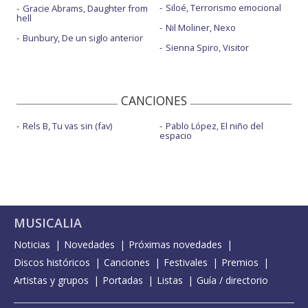
Siloé, Terrorismo emocional
Gracie Abrams, Daughter from
hell
Nil Moliner, Nexo
Bunbury, De un siglo anterior
Sienna Spiro, Visitor
CANCIONES
Rels B, Tu vas sin (fav)
Pablo López, El niño del
espacio
MUSICALIA
Noticias
Novedades
Próximas novedades
Discos históricos
Canciones
Festivales
Premios
Artistas y grupos
Portadas
Listas
Guía / directorio