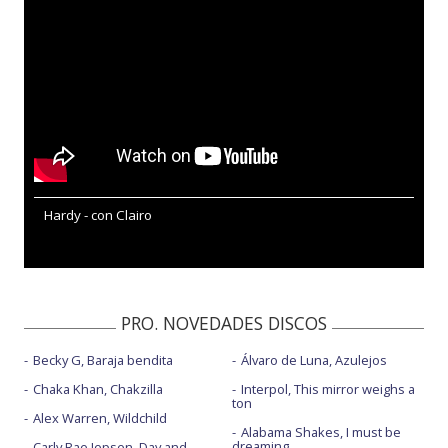
Hardy - con Clairo
PRO. NOVEDADES DISCOS
Becky G, Baraja bendita
Álvaro de Luna, Azulejos
Chaka Khan, Chakzilla
Interpol, This mirror weighs a
ton
Alex Warren, Wildchild
Alabama Shakes, I must be
dreaming
Carly Rae Jepsen, Day and