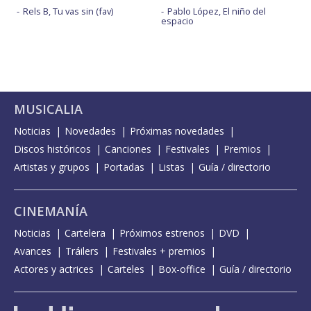
Rels B, Tu vas sin (fav)
Pablo López, El niño del
espacio
MUSICALIA
Noticias
Novedades
Próximas novedades
Discos históricos
Canciones
Festivales
Premios
Artistas y grupos
Portadas
Listas
Guía / directorio
CINEMANÍA
Noticias
Cartelera
Próximos estrenos
DVD
Avances
Tráilers
Festivales + premios
Actores y actrices
Carteles
Box-office
Guía / directorio