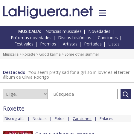
MUSICALIA:
Noticias musicales
Novedades
Próximas novedades
Discos históricos
Canciones
Festivales
Premios
Artistas
Portadas
Listas
Musicalia
>
Roxette
>
Good karma
> Some other summer
Destacado:
'You seem pretty sad for a girl so in love' es el tercer
álbum de Olivia Rodrigo
Roxette
Discografía
Noticias
Fotos
Canciones
Enlaces