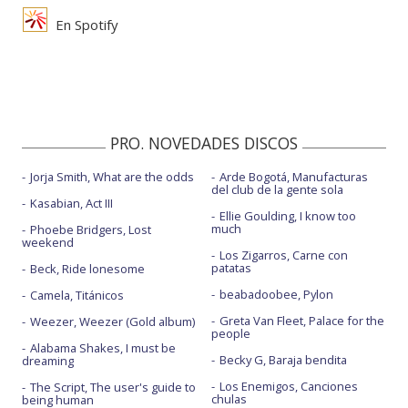
En Spotify
PRO. NOVEDADES DISCOS
Jorja Smith, What are the odds
Arde Bogotá, Manufacturas
del club de la gente sola
Kasabian, Act III
Ellie Goulding, I know too
much
Phoebe Bridgers, Lost
weekend
Los Zigarros, Carne con
patatas
Beck, Ride lonesome
beabadoobee, Pylon
Camela, Titánicos
Greta Van Fleet, Palace for the
Weezer, Weezer (Gold album)
people
Alabama Shakes, I must be
Becky G, Baraja bendita
dreaming
Los Enemigos, Canciones
The Script, The user's guide to
chulas
being human