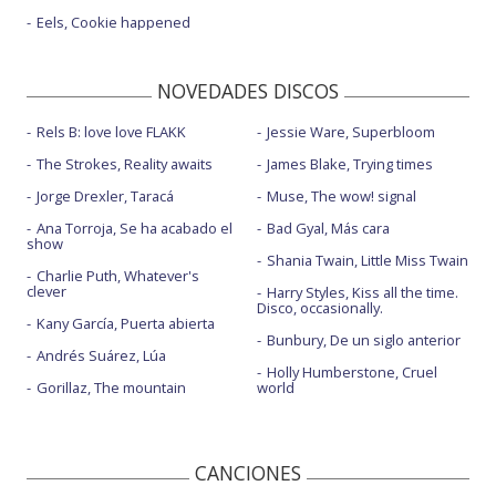
Eels, Cookie happened
NOVEDADES DISCOS
Rels B: love love FLAKK
Jessie Ware, Superbloom
The Strokes, Reality awaits
James Blake, Trying times
Jorge Drexler, Taracá
Muse, The wow! signal
Ana Torroja, Se ha acabado el
Bad Gyal, Más cara
show
Shania Twain, Little Miss Twain
Charlie Puth, Whatever's
clever
Harry Styles, Kiss all the time.
Disco, occasionally.
Kany García, Puerta abierta
Bunbury, De un siglo anterior
Andrés Suárez, Lúa
Holly Humberstone, Cruel
Gorillaz, The mountain
world
CANCIONES