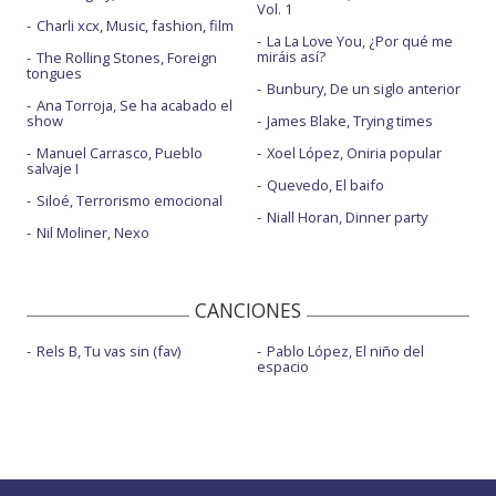
Vol. 1
Charli xcx, Music, fashion, film
La La Love You, ¿Por qué me
miráis así?
The Rolling Stones, Foreign
tongues
Bunbury, De un siglo anterior
Ana Torroja, Se ha acabado el
show
James Blake, Trying times
Manuel Carrasco, Pueblo
Xoel López, Oniria popular
salvaje I
Quevedo, El baifo
Siloé, Terrorismo emocional
Niall Horan, Dinner party
Nil Moliner, Nexo
CANCIONES
Rels B, Tu vas sin (fav)
Pablo López, El niño del
espacio