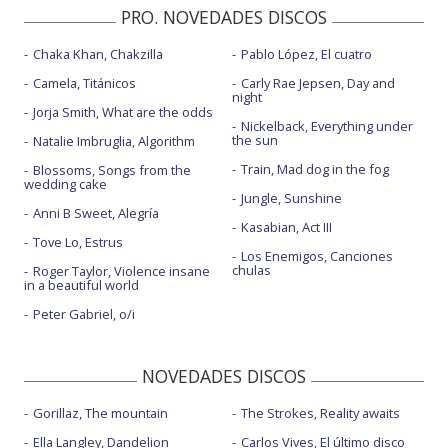
PRO. NOVEDADES DISCOS
Chaka Khan, Chakzilla
Pablo López, El cuatro
Camela, Titánicos
Carly Rae Jepsen, Day and
night
Jorja Smith, What are the odds
Nickelback, Everything under
the sun
Natalie Imbruglia, Algorithm
Train, Mad dog in the fog
Blossoms, Songs from the
wedding cake
Jungle, Sunshine
Anni B Sweet, Alegría
Kasabian, Act III
Tove Lo, Estrus
Los Enemigos, Canciones
chulas
Roger Taylor, Violence insane
in a beautiful world
Peter Gabriel, o/i
NOVEDADES DISCOS
Gorillaz, The mountain
The Strokes, Reality awaits
Ella Langley, Dandelion
Carlos Vives, El último disco