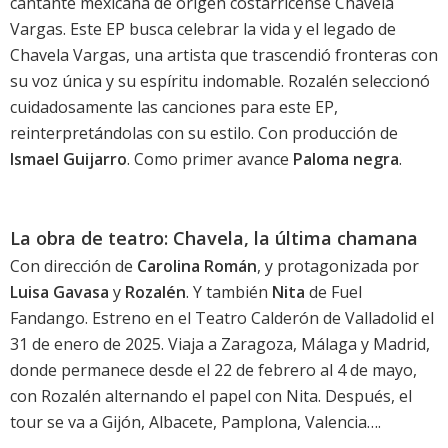
cantante mexicana de origen costarricense Chavela
Vargas. Este EP busca celebrar la vida y el legado de
Chavela Vargas, una artista que trascendió fronteras con
su voz única y su espíritu indomable. Rozalén seleccionó
cuidadosamente las canciones para este EP,
reinterpretándolas con su estilo. Con producción de
Ismael Guijarro
. Como primer avance
Paloma negra
.
La obra de teatro: Chavela, la última chamana
Con dirección de
Carolina Román
, y protagonizada por
Luisa Gavasa
y
Rozalén
. Y también
Nita
de Fuel
Fandango. Estreno en el Teatro Calderón de Valladolid el
31 de enero de 2025. Viaja a Zaragoza, Málaga y Madrid,
donde permanece desde el 22 de febrero al 4 de mayo,
con Rozalén alternando el papel con Nita. Después, el
tour se va a Gijón, Albacete, Pamplona, Valencia….