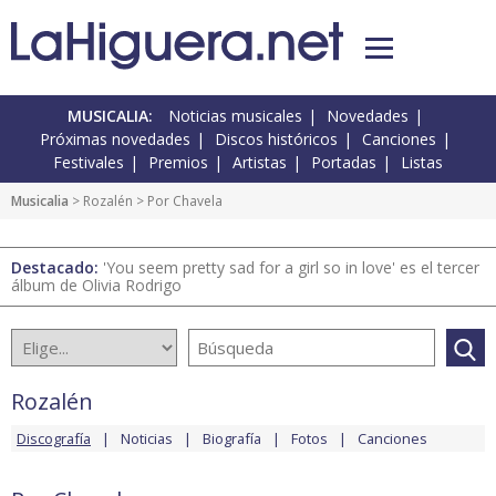
MUSICALIA:
Noticias musicales
Novedades
Próximas novedades
Discos históricos
Canciones
Festivales
Premios
Artistas
Portadas
Listas
Musicalia
>
Rozalén
> Por Chavela
Destacado:
'You seem pretty sad for a girl so in love' es el tercer
álbum de Olivia Rodrigo
Rozalén
Discografía
Noticias
Biografía
Fotos
Canciones