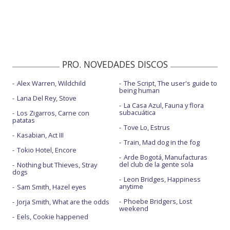
PRO. NOVEDADES DISCOS
Alex Warren, Wildchild
The Script, The user's guide to
being human
Lana Del Rey, Stove
La Casa Azul, Fauna y flora
subacuática
Los Zigarros, Carne con
patatas
Tove Lo, Estrus
Kasabian, Act III
Train, Mad dog in the fog
Tokio Hotel, Encore
Arde Bogotá, Manufacturas
del club de la gente sola
Nothing but Thieves, Stray
dogs
Leon Bridges, Happiness
anytime
Sam Smith, Hazel eyes
Phoebe Bridgers, Lost
Jorja Smith, What are the odds
weekend
Eels, Cookie happened