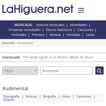
MUSICALIA:
Noticias musicales
Novedades
Próximas novedades
Discos históricos
Canciones
Festivales
Premios
Artistas
Portadas
Listas
Musicalia
> Rudimental
Destacado:
'The wow! signal' es el décimo álbum de Muse
Rudimental
Discografía
Noticias
Biografía
Fotos
Canciones
Enlaces