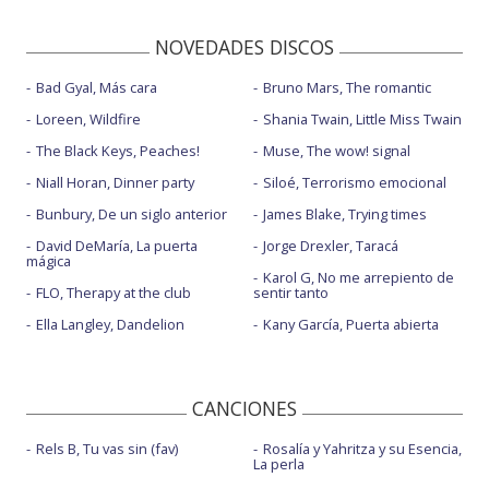
NOVEDADES DISCOS
Bad Gyal, Más cara
Bruno Mars, The romantic
Loreen, Wildfire
Shania Twain, Little Miss Twain
The Black Keys, Peaches!
Muse, The wow! signal
Niall Horan, Dinner party
Siloé, Terrorismo emocional
Bunbury, De un siglo anterior
James Blake, Trying times
David DeMaría, La puerta
Jorge Drexler, Taracá
mágica
Karol G, No me arrepiento de
FLO, Therapy at the club
sentir tanto
Ella Langley, Dandelion
Kany García, Puerta abierta
CANCIONES
Rels B, Tu vas sin (fav)
Rosalía y Yahritza y su Esencia,
La perla