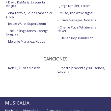
David DeMaría, La puerta
mágica
Jorge Drexler, Taracá
Ana Torroja, Se ha acabado el
Muse, The wow! signal
show
Julieta Venegas, Norteña
Jessie Ware, Superbloom
Charlie Puth, Whatever's
The Rolling Stones, Foreign
clever
tongues
Ella Langley, Dandelion
Melanie Martinez, Hades
CANCIONES
Rels B, Tu vas sin (fav)
Rosalía y Yahritza y su Esencia,
La perla
MUSICALIA
Noticias
Novedades
Próximas novedades