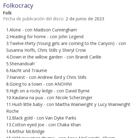
Folkocracy
Folk
Fecha de publicación del disco:
2 de junio de 2023
1.Alone - con Madison Cunningham
2.Heading for home - con John Legend
3.Twelve-thirty (Young girls are coming to the Canyon) - con
Susanna Hoffs, Chris Stills y Sheryl Crow
4.Down in the willow garden - con Brandi Carlile
5.Shenandoah'
6.Nacht und Träume
7.Harvest - con Andrew Bird y Chris Stills
8.Going to a town - con ANOHNI
9.High on a rocky ledge - con David Byrne
10.Kaulana na pua - con Nicole Scherzinger
11.Hush little baby - con Martha Wainwright y Lucy Wainwright
Roche
12.Black gold - con Van Dyke Parks
13.Cotton eyed Joe - con Chaka Khan
14.Arthur McBridge