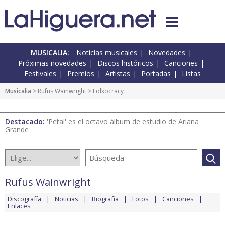
MUSICALIA:
Noticias musicales
Novedades
Próximas novedades
Discos históricos
Canciones
Festivales
Premios
Artistas
Portadas
Listas
Musicalia
>
Rufus Wainwright
> Folkocracy
Destacado:
'Petal' es el octavo álbum de estudio de Ariana
Grande
Rufus Wainwright
Discografía
Noticias
Biografía
Fotos
Canciones
Enlaces