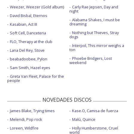
Weezer, Weezer (Gold album)
Carly Rae Jepsen, Day and
night
David Bisbal, Eternos
Alabama Shakes, I must be
dreaming
Kasabian, Act III
Nothing but Thieves, Stray
Soft Cell, Danceteria
dogs
FLO, Therapy at the club
Interpol, This mirror weighs a
ton
Lana Del Rey, Stove
Phoebe Bridgers, Lost
beabadoobee, Pylon
weekend
Sam Smith, Hazel eyes
Greta Van Fleet, Palace for the
people
NOVEDADES DISCOS
James Blake, Trying times
Kase.O, Camisa de fuerza
Melendi, Pop rock
Malú, Quince
Loreen, Wildfire
Holly Humberstone, Cruel
world