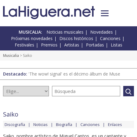
MUSICALIA:
Noticias musicales
Novedades
Próximas novedades
Discos históricos
Canciones
Festivales
Premios
Artistas
Portadas
Listas
Musicalia
> Saiko
Destacado:
'The wow! signal' es el décimo álbum de Muse
Saiko
Discografía
Noticias
Biografía
Canciones
Enlaces
Saiko, nombre artístico de Miguel Cantos, es un cantante y