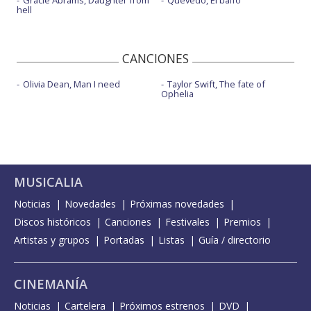
hell
CANCIONES
Olivia Dean, Man I need
Taylor Swift, The fate of
Ophelia
MUSICALIA
Noticias
Novedades
Próximas novedades
Discos históricos
Canciones
Festivales
Premios
Artistas y grupos
Portadas
Listas
Guía / directorio
CINEMANÍA
Noticias
Cartelera
Próximos estrenos
DVD