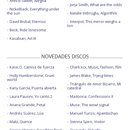
Anni B Sweet, Alegría
Jorja Smith, What are the odds
Nickelback, Everything under
the sun
Natalie Imbruglia, Algorithm
David Bisbal, Eternos
Interpol, This mirror weighs a
ton
Beck, Ride lonesome
Kasabian, Act III
NOVEDADES DISCOS
Kase.O, Camisa de fuerza
Charli xcx, Music, fashion, film
Holly Humberstone, Cruel
James Blake, Trying times
world
Triángulo de Amor Bizarro, Mi
Kany García, Puerta abierta
catedral
Laura Pausini, Yo canto 2
Madonna, Confessions II
Ariana Grande, Petal
Muse, The wow! signal
Andrés Suárez, Lúa
Manuel Turizo, Apambichao
Malú, Quince
Sienna Spiro, Visitor
Gracie Abrams, Daughter from
Quevedo, El baifo