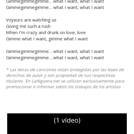
Gimmegimmegimme… what I want, what I want
Gimmegimmegimme… what I want, what I want
Voyeurs are watching us
Giving me such a rush
When I’m crazy and drunk on love, love
Gimme what I want, gimme what I want
Gimmegimmegimme… what I want, what I want
Gimmegimmegimme… what I want, what I want
* Las letras de canciones están protegidas por las leyes de
derechos de autor y son propiedad de sus respectivos
titulares. En LaHiguera.net se utilizan exclusivamente para
promocionar e informar sobre los trabajos de los artistas
(1 vídeo)