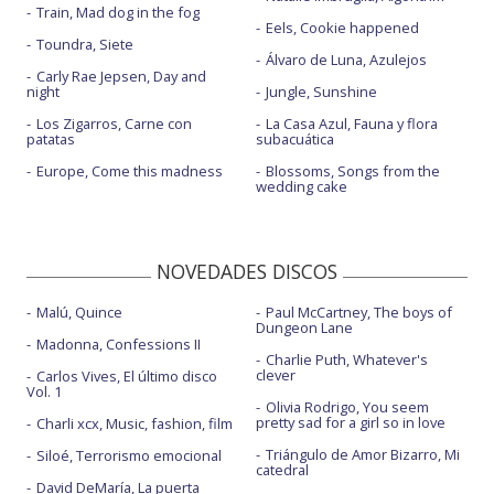
Train, Mad dog in the fog
Eels, Cookie happened
Toundra, Siete
Álvaro de Luna, Azulejos
Carly Rae Jepsen, Day and
night
Jungle, Sunshine
Los Zigarros, Carne con
La Casa Azul, Fauna y flora
patatas
subacuática
Europe, Come this madness
Blossoms, Songs from the
wedding cake
NOVEDADES DISCOS
Malú, Quince
Paul McCartney, The boys of
Dungeon Lane
Madonna, Confessions II
Charlie Puth, Whatever's
clever
Carlos Vives, El último disco
Vol. 1
Olivia Rodrigo, You seem
pretty sad for a girl so in love
Charli xcx, Music, fashion, film
Triángulo de Amor Bizarro, Mi
Siloé, Terrorismo emocional
catedral
David DeMaría, La puerta