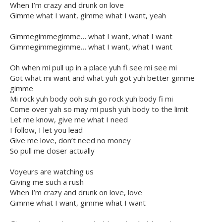
When I’m crazy and drunk on love
Gimme what I want, gimme what I want, yeah
Gimmegimmegimme… what I want, what I want
Gimmegimmegimme… what I want, what I want
Oh when mi pull up in a place yuh fi see mi see mi
Got what mi want and what yuh got yuh better gimme
gimme
Mi rock yuh body ooh suh go rock yuh body fi mi
Come over yah so may mi push yuh body to the limit
Let me know, give me what I need
I follow, I let you lead
Give me love, don’t need no money
So pull me closer actually
Voyeurs are watching us
Giving me such a rush
When I’m crazy and drunk on love, love
Gimme what I want, gimme what I want