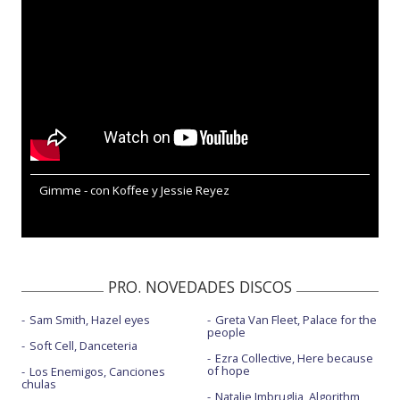
Gimme - con Koffee y Jessie Reyez
PRO. NOVEDADES DISCOS
Sam Smith, Hazel eyes
Greta Van Fleet, Palace for the
people
Soft Cell, Danceteria
Ezra Collective, Here because
of hope
Los Enemigos, Canciones
chulas
Natalie Imbruglia, Algorithm