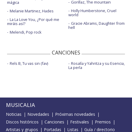
Gorillaz, The mountain
mágica
Holly Humberstone, Cruel
Melanie Martinez, Hades
world
La La Love You, ¿Por qué me
Gracie Abrams, Daughter from
miráis así?
hell
Melendi, Pop rock
CANCIONES
Rels B, Tu vas sin (fav)
Rosalía y Yahritza y su Esencia,
La perla
MUSICALIA
Noticias
Novedades
Próximas novedades
Discos históricos
Canciones
Festivales
Premios
Artistas y grupos
Portadas
Listas
Guía / directorio