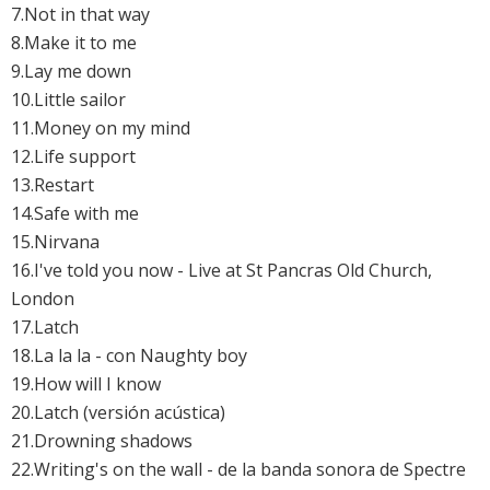
7.Not in that way
8.Make it to me
9.Lay me down
10.Little sailor
11.Money on my mind
12.Life support
13.Restart
14.Safe with me
15.Nirvana
16.I've told you now - Live at St Pancras Old Church,
London
17.Latch
18.La la la - con Naughty boy
19.How will I know
20.Latch (versión acústica)
21.Drowning shadows
22.Writing's on the wall - de la banda sonora de Spectre