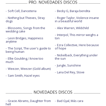
PRO. NOVEDADES DISCOS
Soft Cell, Danceteria
Becky G, Baraja bendita
Nothing but Thieves, Stray
Roger Taylor, Violence insane
dogs
in a beautiful world
Blossoms, Songs from the
Alex Warren, Wildchild
wedding cake
Interpol, This mirror weighs a
Leon Bridges, Happiness
ton
anytime
Ezra Collective, Here because
The Script, The user's guide to
of hope
being human
Nickelback, Everything under
Ellie Goulding, I know too
the sun
much
Jungle, Sunshine
Weezer, Weezer (Gold album)
Lana Del Rey, Stove
Sam Smith, Hazel eyes
NOVEDADES DISCOS
Gracie Abrams, Daughter from
Bad Gyal, Más cara
hell