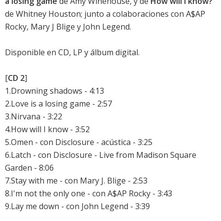
a losing game
de
Amy Winehouse
, y de
How will I know?
de
Whitney Houston
; junto a colaboraciones con
A$AP
Rocky
,
Mary J Blige
y
John Legend
.
Disponible en CD, LP y álbum digital.
[
CD 2
]
1.Drowning shadows - 4:13
2.Love is a losing game - 2:57
3.Nirvana - 3:22
4.How will I know - 3:52
5.Omen - con Disclosure - acústica - 3:25
6.Latch - con Disclosure - Live from Madison Square
Garden - 8:06
7.Stay with me - con Mary J. Blige - 2:53
8.I'm not the only one - con A$AP Rocky - 3:43
9.Lay me down - con John Legend - 3:39