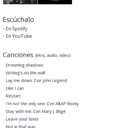
Escúchalo
-
En Spotify
-
En YouTube
Canciones
(letra, audio, vídeo)
Drowning shadows
Writing's on the wall
Lay me down
: Con
John Legend
Like I can
Restart
I'm not the only one
: Con
A$AP Rocky
Stay with me
: Con
Mary J. Blige
Leave your lover
Not in that way