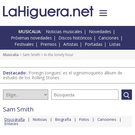
MUSICALIA:
Noticias musicales
Novedades
Próximas novedades
Discos históricos
Canciones
Festivales
Premios
Artistas
Portadas
Listas
Musicalia
>
Sam Smith
> In the lonely hour
Destacado:
'Foreign tongues' es el vigesimoquinto álbum de
estudio de los Rolling Stones
Sam Smith
Discografía
Noticias
Biografía
Fotos
Canciones
Enlaces