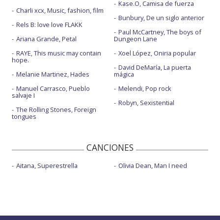
Kase.O, Camisa de fuerza
Charli xcx, Music, fashion, film
Bunbury, De un siglo anterior
Rels B: love love FLAKK
Paul McCartney, The boys of
Ariana Grande, Petal
Dungeon Lane
RAYE, This music may contain
Xoel López, Oniria popular
hope.
David DeMaría, La puerta
Melanie Martinez, Hades
mágica
Manuel Carrasco, Pueblo
Melendi, Pop rock
salvaje I
Robyn, Sexistential
The Rolling Stones, Foreign
tongues
CANCIONES
Aitana, Superestrella
Olivia Dean, Man I need