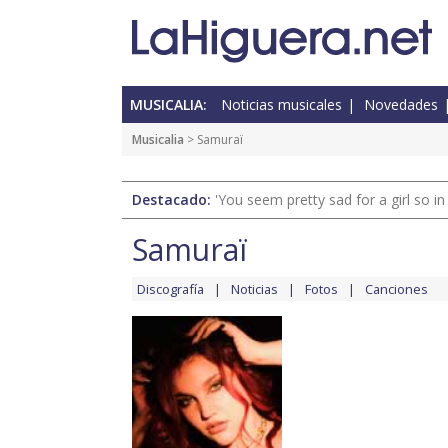
MUSICALIA:
Noticias musicales
Novedades
Musicalia
> Samuraï
Destacado:
'You seem pretty sad for a girl so in
Samuraï
Discografía
Noticias
Fotos
Canciones