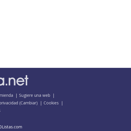
mienda
Sugiere una web
 privacidad
(
Cambiar
)
Cookies
S
0Listas.com