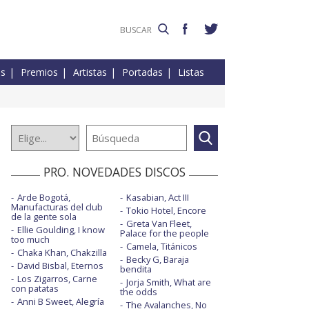
es
Premios
Artistas
Portadas
Listas
PRO. NOVEDADES DISCOS
Arde Bogotá,
Kasabian, Act III
Manufacturas del club
Tokio Hotel, Encore
de la gente sola
Greta Van Fleet,
Ellie Goulding, I know
Palace for the people
too much
Camela, Titánicos
Chaka Khan, Chakzilla
Becky G, Baraja
David Bisbal, Eternos
bendita
Los Zigarros, Carne
Jorja Smith, What are
con patatas
the odds
Anni B Sweet, Alegría
The Avalanches, No