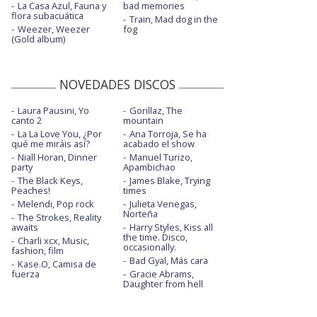
La Casa Azul, Fauna y
bad memories
flora subacuática
Train, Mad dog in the
Weezer, Weezer
fog
(Gold album)
NOVEDADES DISCOS
Laura Pausini, Yo
Gorillaz, The
canto 2
mountain
La La Love You, ¿Por
Ana Torroja, Se ha
qué me miráis así?
acabado el show
Niall Horan, Dinner
Manuel Turizo,
party
Apambichao
The Black Keys,
James Blake, Trying
Peaches!
times
Melendi, Pop rock
Julieta Venegas,
Norteña
The Strokes, Reality
awaits
Harry Styles, Kiss all
the time. Disco,
Charli xcx, Music,
occasionally.
fashion, film
Bad Gyal, Más cara
Kase.O, Camisa de
fuerza
Gracie Abrams,
Daughter from hell