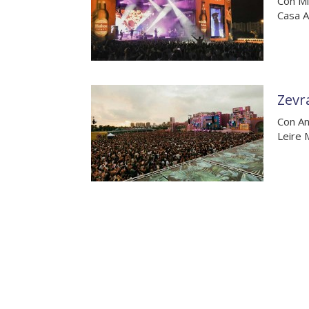
Con Mi
Casa A
Zevra
Con An
Leire 