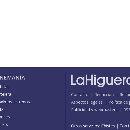
INEMANÍA
icias
telera
Contacto
Redacción
Reco
óximos estrenos
Aspectos legales
Política de
D
Publicidad y webmasters
RS
ances
ilers
Otros servicios:
Chistes
|
Top1