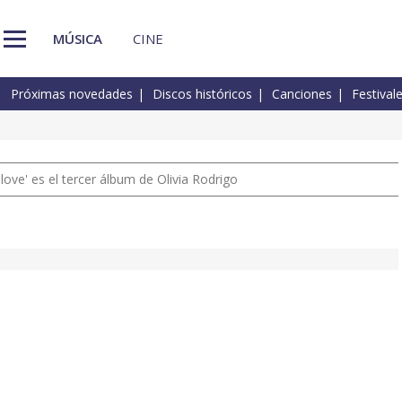
MÚSICA
CINE
Próximas novedades
Discos históricos
Canciones
Festival
 love' es el tercer álbum de Olivia Rodrigo