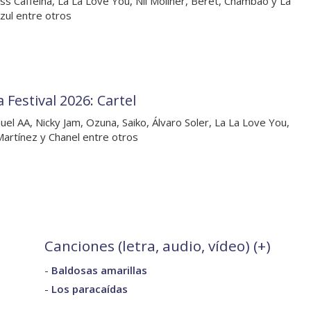
ss Caffeina, La La Love You, Nil Moliner, Beret, Chambao y La
zul entre otros
 Festival 2026: Cartel
uel AA, Nicky Jam, Ozuna, Saiko, Álvaro Soler, La La Love You,
Martínez y Chanel entre otros
Canciones (letra, audio, vídeo) (
+
)
-
Baldosas amarillas
-
Los paracaídas