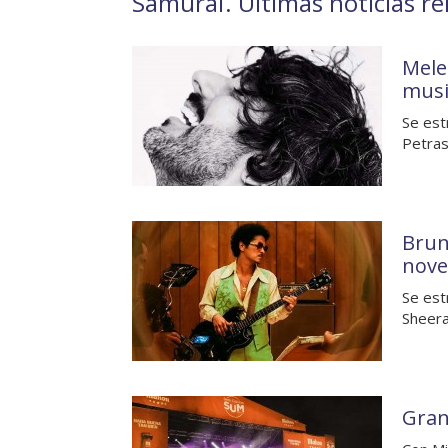
Samuraï. Últimas noticias re
Mele
musi
Se est
Petras
Brun
nove
Se est
Sheera
Gran