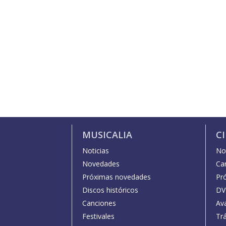
MUSICALIA
C
Noticias
Not
Novedades
Car
Próximas novedades
Pr
Discos históricos
DV
Canciones
Av
Festivales
Trá